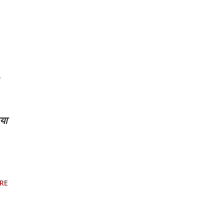
ाया
RE