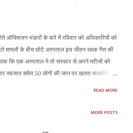
्र सीएम उद्धव ठाकरे, ममता बनर्जी समेत 13 विपक्षी दलों के
माने पर मुफ्त टीकाकरण अभियान शुरू कर...
ोते ऑक्सिजन भंडारों के बारे में रविवार को अधिकारियों को
ते मामलों के बीच छोटे अस्पताल इस जीवन रक्षक गैस की
ं तक कि एक अस्पताल ने तो सरकार से अपने मरीजों को
चार नवजात समेत 50 लोगों की जान पर खतरा मालवीय
ाल ने रविवार को अपने यहां ऑक्सिजन का भंडार समाप्त
READ MORE
ों समेत 50 लोगों की जान ‘‘खतरे में है।’’ अस्पताल में
 नहीं है और उसकी निर्भरता निजी विक्रेता से ऑक्सिजन
MORE POSTS
कहा, ‘‘निरंतर आपूर्ति के अभाव में यह रोजाना की लड़ाई बन
सिलेंडरों की जरूरत पड़ती है।’’ अस्पताल ने कहा कि उसे