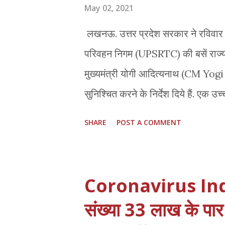
हैं। राशि का भुगतान नागरिक रजिस्ट्रेशन
May 02, 2021
लखनऊ. उत्तर प्रदेश सरकार ने रविवार 
परिवहन निगम (UPSRTC) की बसें राज्य 
मुख्‍यमंत्री योगी आदित्‍यनाथ (CM Yog
सुनिश्चित करने के निर्देश दिये हैं. एक उच
योगी ने हिदायत दी कि आगामी 15 दिनों 
SHARE
POST A COMMENT
संचालन केवल प्रदेश के अंदर ही किया जा
विमान सेवा से प्रदेश में आने वाले लोगों
भी सुनिश्चित किया जाए कि विमान सेवा के 
Coronavirus India :
पर ही जाएं और रेल से आने वाले यात्रियों
संख्या 33 लाख के पार 
की जाए. इसके अलावा मुख्यमंत्री ने को