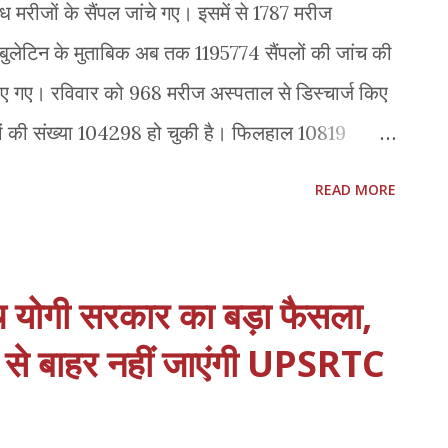
्ध मरीजों के सैंपल जांचे गए। इसमें से 1787 मरीज
 बुलेटिन के मुताबिक अब तक 1195774 सैंपलों की जांच की
 पाए गए। रविवार को 968 मरीज अस्पताल से डिस्चार्ज किए
ं की संख्या 104298 हो चुकी है। फिलहाल 10819
ा है। रविवार को संक्रमण से आठ व्यक्तियों की मौत हुई।
READ MORE
 संख्या 1163 हो चुकी है। ड्राइव इन सेंटरों पर 572 ने
ालित किए जा रहे दो ड्राइव इन कोविड टेस्ट सेंटरों पर
चार घंटे में दोनों सेंटरों पर 572 लोगों ने अपनी कोरोना
च योगी सरकार का बड़ा फैसला,
बताया कि रविवार को सुबह 8 से दोपहर 12 बजे तक सेंटरों
 से बाहर नहीं जाएंगी UPSRTC
िड टेस्ट सेंटरों पर जांच के लिए लोग
शन करवाकर 600 रुपये में कोरोना जांच करवा सकते