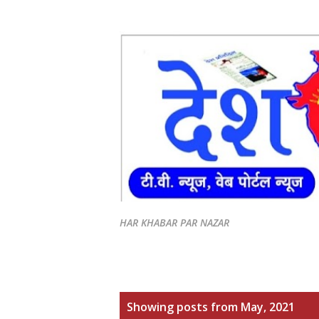
HAR KHABAR PAR NAZAR
P
Showing posts from May, 2021