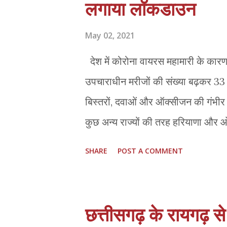
लगाया लॉकडाउन
आवागमन को सीमित करने के लिए ‘होम डिल
स्तर प...
May 02, 2021
देश में कोरोना वायरस महामारी के का
उपचाराधीन मरीजों की संख्या बढ़कर 33 ल
बिस्तरों, दवाओं और ऑक्सीजन की गंभीर 
कुछ अन्य राज्यों की तरह हरियाणा और ओ
का लॉकडाउन हरियाणा के गृह एवं स्वास्थ्
SHARE
POST A COMMENT
पूरे राज्य में सात दिन का लॉकडाउन लागू 
को सप्ताहांत कर्फ्यू लागू किया गया था
जारी एक वीडियो संदेश में कहा गया कि पूरे 
छत्तीसगढ़ के रायगढ़ से 
लॉकडाउन लागू रहेगा। देशभर में मुफ्त वैक्स