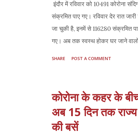
इंदौर में रविवार को 10491 कोरोना संदिग
संक्रमित पाए गए। रविवार देर रात जारी
जा चुकी है, इनमें से 116280 संक्रमित
गए। अब तक स्वस्थ होकर घर जाने वालो
कोरोना संक्रमित मरीजों का इलाज चल रह
SHARE
POST A COMMENT
अभी तक कोरोना संक्रमण से मरने वालों की
कराया टेस्ट शहर में नगर निगम द्वारा संच
लोगों का आना लगातार जारी है। रविवार को 
कोरोना के कहर के बी
जांच कराई। निगमायुक्त प्रतिभा पाल ने 
अब 15 दिन तक राज्‍य
पर लोगों की जांच की गई। ड्राइव इन कोव
की बसें
www.covidindore.com पर रजिस्ट्रे