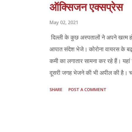
ऑक्सिजन एक्सप्रेस
पीएम एचडी देवेगौड़ा, शरद पवार, महाराष्ट
नेताओं ने केंद्र से देश भर में व्यापक पै
May 02, 2021
दिल्ली के कुछ अस्पतालों ने अपने खत्म ह
आपात संदेश भेजे। कोरोना वायरस के बढ़
कमी का लगातार सामना कर रहे हैं। यहा
दूसरी जगह भेजने की भी अपील की है। 
नगर स्थित मधुकर रेनबो चिल्ड्रन अस्पत
SHARE
POST A COMMENT
होने का संदेश दिया और कहा कि चार नवजात
लिक्विड ऑक्सिजन के भंडार के लिए टैंक
सिलेंडरों की सप्लाई पर है। अधिकारी ने 
गई है। हमें हर दिन करीब 125 ऑक्सिजन 