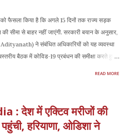
 के दौरान...
को फैसला किया है कि अगले 15 दिनों तक राज्य सड़क
की सीमा से बाहर नहीं जाएंगी. सरकारी बयान के अनुसार,
i Adityanath) ने संबंधित अधिकारियों को यह व्यवस्था
्‍चस्‍तरीय बैठक में कोविड-19 प्रबंधन की समीक्षा करते हुए
तक उत्तर प्रदेश राज्य सड़क परिवहन निगम की बसों का
READ MORE
ए. अब जरूरी होगी निगेटिव रिपोर्ट सीएम योगी ने कहा कि
 के लिए कोविड-19 की निगेटिव रिपोर्ट अनिवार्य की जाए. यह
माध्यम से प्रदेश से जाने वाले लोग भी निगेटिव रिपोर्ट आने
 देश में एक्टिव मरीजों की
 की पूरी सूची प्राप्त की जाए, साथ ही उनकी स्क्रीनिंग भी
पहुंची, हरियाणा, ओडिशा ने
विड-19 के संक्रमण की रोकथाम के लिए भीड़-भाड़ रोकने,