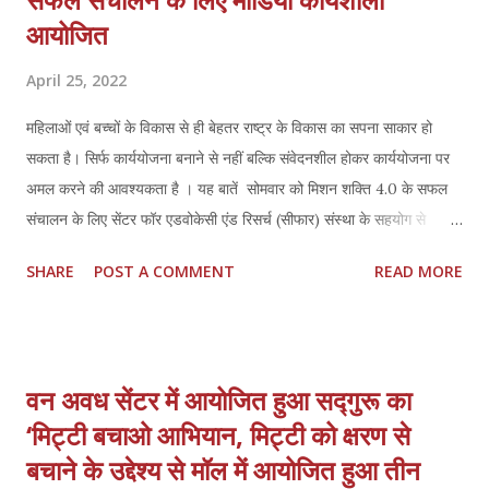
आयोजित
April 25, 2022
महिलाओं एवं बच्चों के विकास से ही बेहतर राष्ट्र के विकास का सपना साकार हो
सकता है। सिर्फ कार्ययोजना बनाने से नहीं बल्कि संवेदनशील होकर कार्ययोजना पर
अमल करने की आवश्यकता है । यह बातें सोमवार को मिशन शक्ति 4.0 के सफल
संचालन के लिए सेंटर फॉर एडवोकेसी एंड रिसर्च (सीफार) संस्था के सहयोग से
आयोजित राज्यस्तरीय ‘जागरूक मीडिया’ कार्यशाला में महिला एवं बाल विकास विभाग,
SHARE
POST A COMMENT
READ MORE
उत्तर प्रदेश के निदेशक मनोज कुमार राय ने कहीं। श्री राय ने कहा कि योजनाओं
को धरातल पर उतारने में मिशन शक्ति अभियान बहुत ही सफ़ल साबित हुआ है।
हमारा प्रयास है कि समाज के अंतिम पायदान पर खड़ी महिला और बच्चों तक हरसंभव
मदद पहुँच सके। महिलाओं तथा बच्चों की सुरक्षा, सम्मान एवं स्वावलंबन के उद्देश्य से
वन अवध सेंटर में आयोजित हुआ सद्गुरू का
मिशन शक्ति-4 अभियान शुरू किया गया है। इसके लिए 100 दिन, छह माह, दो वर्ष
‘मिट्टी बचाओ आभियान, मिट्टी को क्षरण से
और पांच वर्ष के लक्ष्य भी तय किए गए हैं। इस मौके पर राज्य महिला आयोग, उत्तर
बचाने के उद्देश्य से मॉल में आयोजित हुआ तीन
प्रदेश की अध्यक्ष विमला बाथम ने कहा कि सूबे की महिलाओं और बालिकाओं के सपनों