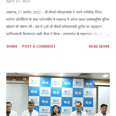
April 27, 2022
लखनऊ, 27 अप्रैल, 2022 - डी बीयर्स फॉरएवरमार्क ने अपने भरोसेमंद रिटेल
पार्टनर फोर्टोफिनो के साथ पार्टनरशिप में लखनऊ में अपना पहला एक्सक्लूसिव बुटिक
खोलने की घोषणा की। देश में 14वें डी बीयर्स फॉरएवरमार्क बुटीक का उद्घाटन
प्रतिभाशाली फिल्मस्टार यामी गौतम ने किया। हजरतगंज के शाहनजफ रोड स्थित
1200 वर्ग फुट का यह स्टोर देश का सबसे बड़ा बुटीक है। दो मंजिलों पर बने इस
SHARE
POST A COMMENT
READ MORE
बुटीक में अवंती कलेक्शन, आइकन कलेक्शन और ट्रिब्यूट कलेक्शन सहित सिग्नेचर
ज्वैलरी कलेक्शन उपलब्ध हैं। इसके अलावा विभिन्न कट्स में डी बीयर्स फॉरएवरमार्क
डायमंड कलेक्शन भी उपलब्ध है, जिसे बखूबी डायमंड एंगेजमेंट रिंग या बीस्पोक
ज्वैलरी क्रिएशन में सेट किया जा सकता है। बुटीक में एक डायमंड डिस्कवरी वॉल भी
शामिल है जो ग्राहकों को डी बीयर्स फॉरएवरमार्क डायमंड की विकास कथा बताने और
खोजने की सुविधा प्रदान करती है, और विकास की इस कहानी में डी बीयर्स
फॉरएवरमार्क डायमंड्स के ओरिजिन से लेकर पॉजिटिव इम्पैक्ट तक की जानकारी
शामिल है, जिसमें प्रकृति की रक्षा, संरक्षण और पुनर्बहाली शामिल है। डी बीयर्स
इंडिया के प्रबंध निदेशक सचिन जैन ने बताया कि “ल...