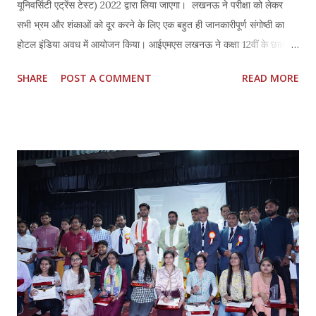
यूनिवर्सिटी एट्रेंस टेस्ट) 2022 द्वारा लिया जाएगा। लखनऊ ने परीक्षा को लेकर
सभी भ्रम और शंकाओं को दूर करने के लिए एक बहुत ही जानकारीपूर्ण संगोष्ठी का
होटल इंडिया अवध में आयोजन किया। आईएमएस लखनऊ ने कक्षा 12वीं के छात्रों
को उनके माता-पिता के साथ आमत्रित किया जहां परीक्षा में शामिल 45
SHARE
POST A COMMENT
READ MORE
विश्वविद्यालयों के संबंध में सभी जानकारी दी गई। लगातर पुछे जाने वाले प्रश्न जैसे
परीक्षा कैसे आयोजित की जाएगी? फॉर्म प्रक्रिया को कैसे पूरा करें और विशेष
पाठ्यक्रम आदि के लिए विषयों का चयन कैसे करें आदि के उत्तर दिए गए। श्री सौरभ
साहू, बनारस हिंदू विश्वविद्यालय से विधि स्नातक, वर्तमान में आईएमएस लखनऊ के
यूजी वर्टिकल के प्रमुख ने पूरे सत्र को प्रस्तुत किया और सभी सबधित प्रश्नों के
उत्तर दीये । आईएमएस युवाओ को सर्वश्रेष्ठ प्रशिक्षण प्रदान करने वाली सभी
एप्टीट्यूड टेस्ट तैयारियों में अग्रणी रहा है और 21 वर्षों से लखनऊ में मौजूद है।
इसकी एक शिक्षकों की टीम है और इसका नेतृत्व श्री अनुभव सिंह कर रहे हैं,...