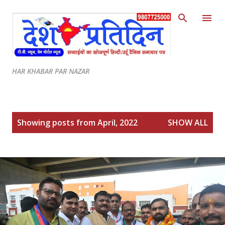
Skip to main content
HAR KHABAR PAR NAZAR
P
Showing posts from April, 2022
SHOW ALL
o
s
t
s