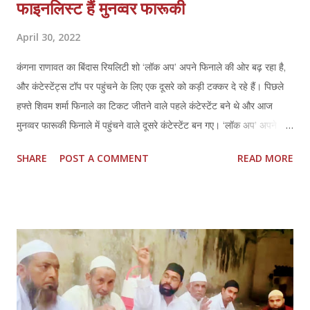
फाइनलिस्ट हैं मुनव्वर फारूकी
April 30, 2022
कंगना राणावत का बिंदास रियलिटी शो ‘लॉक अप’ अपने फिनाले की ओर बढ़ रहा है,
और कंटेस्टेंट्स टॉप पर पहुंचने के लिए एक दूसरे को कड़ी टक्कर दे रहे हैं। पिछले
हफ्ते शिवम शर्मा फिनाले का टिकट जीतने वाले पहले कंटेस्टेंट बने थे और आज
मुनव्वर फारूकी फिनाले में पहुंचने वाले दूसरे कंटेस्टेंट बन गए। ‘लॉक अप’ अपने
लॉन्च के समय से ही ओटीटी पर सबसे ज्यादा देखे जाने वाले शोज़ में से एक बना हुआ
SHARE
POST A COMMENT
READ MORE
है। इस शो में लगातार आ रहे ट्विस्ट और टर्न्स ने दर्शकों में दिलचस्पी जगाए रखी है।
जैसे-जैसे फिनाले के करीब पहुंच रहे हैं, कंटेस्टेंट्स अपनी रणनीति और गेम प्लान
बदलने लगे हैं। गेम के दौरान सायशा शिंदे, पूनम पांडे, मुनव्वर फारुकी और पायल
रोहतगी को एक सुरंग खोजने का काम दिया गया, जो उन्हें एक गुप्त कमरे में ले जाती
है। चारों ने सुरंग में प्रवेश किया, लेकिन पायल आखिरी थी, और केवल तीन को ही
आगे जाने दिया गया। मुनव्वर, सायशा और पूनम को फिर पहेलियां बुझाने को कहा
गया। उनके संयुक्त जवाब से ताले खुलने थे, जो उन्हें खेल के अगले लेवल पर ले
जाते! मुनव्वर ने अपना ताला खोलने में कामयाबी हासिल की, जिससे पूनम को सायशा