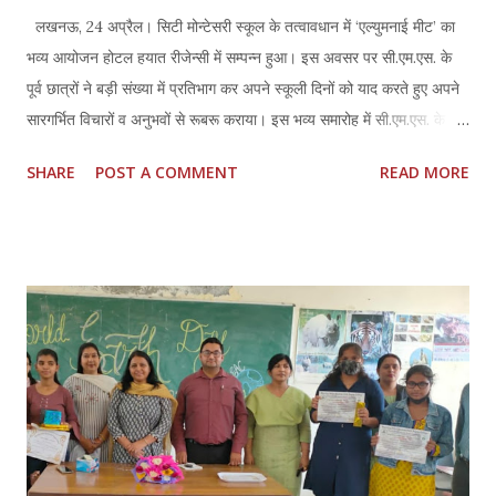
लखनऊ, 24 अप्रैल। सिटी मोन्टेसरी स्कूल के तत्वावधान में ‘एल्युमनाई मीट’ का
भव्य आयोजन होटल हयात रीजेन्सी में सम्पन्न हुआ। इस अवसर पर सी.एम.एस. के
पूर्व छात्रों ने बड़ी संख्या में प्रतिभाग कर अपने स्कूली दिनों को याद करते हुए अपने
सारगर्भित विचारों व अनुभवों से रूबरू कराया। इस भव्य समारोह में सी.एम.एस. के पूर्व
छात्र रहे और आज आईएएस, आईएफएस, आईपीएस, आईआरएस अधिकारी के रूप में
SHARE
POST A COMMENT
READ MORE
देश को अपनी सेवायें दे रहे वरिष्ठ अधिकारियों ने अपनी गरिमामय उपस्थिति दर्ज
करायी। इस अवसर पर अपने विचार व्यक्त करते हुए सी.एम.एस. के पूर्व छात्र एवं
भारत सरकार के विदेश मंत्रालय में संयुक्त सचिव श्री प्रकाश गुप्ता, आईएफएस ने
कहा कि मेरे कैरियर में सी.एम.एस. द्वारा प्रदान की गई जय जगत की भावना का बहुत
योगदान है। श्री प्रांजल यादव, आई.ए.एस., विशेष सचिव, नेशनल इरीगेशन
डिपार्टमेन्ट, उ.प्र., का कहना था कि स्कूल के शुरूआती दिनों में ही सी.एम.एस. ने मेरे
भावी जीवन की नींव रख दी थी। लेफ्टिनेंट कर्नल प्रशांत कुमार सिंह,
आईआरएसएमई, उप महानिदेशक, यूआईडीएआई, ने कहा कि सी.एम.एस. द्वारा दिये गये
उच्च विचारों, व्यक्तित्व...