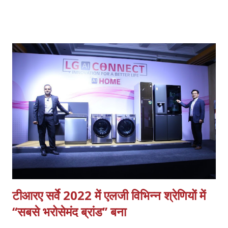
हिस्सा लिया मुस्लिम वेलफेयर सोसाइटी के सदर अहमद रजा साहब नायब सदर
मोहम्मद साबिर साहब जनरल सेक्रेटरी मोहम्मद मुस्तकीम वकील साहब कुदरतन
उल्ला खान एडवोकेट मोहम्मद कलीम मूसा हसन वरिष्ठ एडवोकेट बदरुल हसन साहब
मोहम्मद अफजाल वरिष्ठ समाजसेवी फहीम सिद्दीकी मोहम्मद अफाक मोइनुद्दीन सिद्दीकी
जावेद सिद्दीकी शमीम सिद्दीकी मोहम्मद इमरान आदि लोगों ने इस रोजा इफ्तार में अपनी
महत्वपूर्ण भूमिका निभाई ! रोजा इफ्तार के बाद नमाज हुआ और देश में अमन चैन के
लिए कारी साहब में दुआ की दुआ कराई !
टीआरए सर्वे 2022 में एलजी विभिन्न श्रेणियों में
‘‘सबसे भरोसेमंद ब्रांड’’ बना