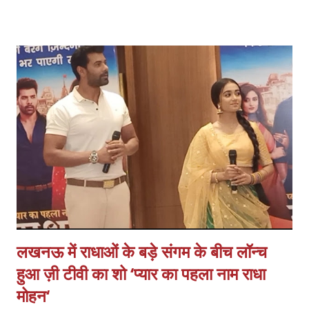
एवं प्रसृति रोग एवं फीटल मेडिसिन विशेषज्ञ डॉ भूमिका बंसल ने एमनियो पैच
तकनीक का इस्तेमाल किया। इस तकनीक का प्रयोग प्रदेश के निजी अस्पताल में
पहली बार किया गया है। इससे प्रेग्नेंसी को 3 से 4 सप्ताह तक खींचा जा सका।
जिसके बाद लगधग 29 सप्ताह पर डिलीवरी हुई और फिर न्योनेटोलॉजी विभाग के डॉ.
अनुभव के प्रयास से बच्चे को सकूशल डिस्चार्ज किया गया। । डॉ भूमिका बंसल ने
बताया कि हॉस्पिटल में साथ गर्भवती महिला लगभग 24 सप्ताह की प्रेग्नेसी के शा आई
थी। उसकी एम्निओटिक मैम्ब्रेन क्षतिग्रस्त हो गई थी और सारा फ्लुइृड निकल चुका
था। डॉ भूमिका ने बताय...
लखनऊ में राधाओं के बड़े संगम के बीच लॉन्च
हुआ ज़ी टीवी का शो ‘प्यार का पहला नाम राधा
मोहन‘