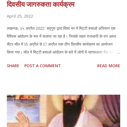
को पंख देने का काम सरकार द्वारा चलाई जा रहीं विभिन्न योजनायें कर रहीं हैं।
दिवसीय जागरुकता कार्यक्रम
बेटियों...
April 25, 2022
लखनऊ, २५ अप्रैल 2022: सद्गुरु द्वारा विश्व भर में मिट्टी बचाओ अभियान एक
वैश्विक आंदोलन के रूप में चलाया जा रहा है। जिसके तहत राजधानी के वन अवध
सेंटर मॉल में 15 अप्रैल से 17 अप्रैल तक तीन दिवसीय कार्यक्रम का आयोजन
किया गया। मॉल में मिट्टी बचाओ आंदोलन के बारे में लोगों में जागरूकता पैदा करने के
साथ-साथ कई गतिविधियों जैसे कला प्रतियोगिता, बच्चों के लिए प्रश्नोत्तरी, नृत्य
SHARE
POST A COMMENT
READ MORE
और संगीत प्रस्तुतियों, सेल्फी पॉइंट आदि की व्यवस्था की गई। सद्गुरु
मरुस्थलीकरण से निपटने के लिए संयुक्त राष्ट्र सम्मेलन के कार्यकारी सचिव,
इब्राहिम थियाव के साथ बॉन में आयोजित कार्यक्रम में सम्मिलित हुए, जो कि उनकी
100 दिनों की मिट्टी बचाओ आंदोलन का हिस्सा है। सद्गुरू ने कहा कि "ज्यादातर
सरकारें अभी भी मिट्टी को एक महत्वहीन पदार्थ मानती हैं । हमारे अंदर सबसे पहले
यह चेतना होनी चाहिए कि हम मिट्टी से नहीं बल्कि जीवन-स्रोत से व्यवहार कर रहे
हैं, मिट्टी हमारे जीवन का स्रोत है ना कि संसाधन। 100-दिवसीय यात्रा सद्गुरु के
नेतृत्व में 25 देशों में 30,000 किलोमीटर की दूरी तय करेगी, जिसमें नीति निर्माताओं