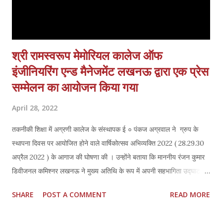
श्री रामस्वरूप मेमोरियल कालेज ऑफ
इंजीनियरिंग एन्ड मैनेजमेंट लखनऊ द्वारा एक प्रेस
सम्मेलन का आयोजन किया गया
April 28, 2022
तकनीकी शिक्षा में अग्रणी कालेज के संस्थापक ई ० पंकज अग्रवाल ने ग्रुप के
स्थापना दिवस पर आयोजित होने वाले वार्षिकोत्सव अभिव्यक्ति 2022 ( 28.29.30
अप्रैल 2022 ) के आगाज की घोषणा की । उन्होंने बताया कि माननीय रंजन कुमार
डिवीजनल कमिश्नर लखनऊ ने मुख्य अतिथि के रूप में अपनी सहभागिता उद्घाटन
सत्र हेतु सहमति प्रदान कर दी है उद्घाटन सत्र का प्रारंभ 28/04/22 को सांय
SHARE
POST A COMMENT
READ MORE
4 बजे होगा जिसमें न केवल लखनऊ वरन प्रदेश के कई जिलों के कालेजों के छात्र
छात्राओं द्वारा भी प्रतिभाग लिया जाना निश्चित है । संस्थापक इं ० को पंकज