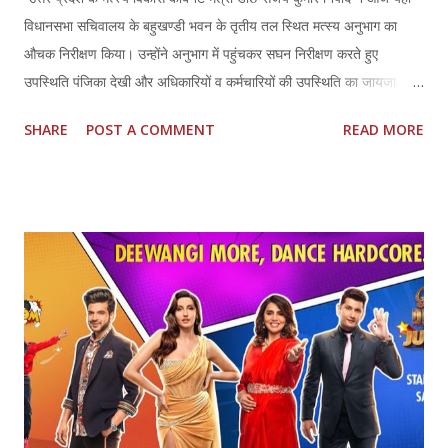
विधानसभा सचिवालय के बहुखण्डी भवन के तृतीय तल स्थित मत्स्य अनुभाग का
औचक निरीक्षण किया। उन्होंने अनुभाग में पहुंचकर सघन निरीक्षण करते हुए
उपस्थिति पंजिका देखी और अधिकारियों व कर्मचारियों की उपस्थिति का जायजा
लिया। उन्होंने निर्देश दिए कि प्रत्येक अधिकारी व कर्मचारी निर्धारित समय पर अपने
SHARE
POST A COMMENT
READ MORE
कार्यालय पहुंचकर अपने कार्यों व दायित्वों का पूरी शुचिता व ईमानदारी के साथ निर्वहन
करें। डा0 संजय कुमार निषाद ने अनुभाग की कार्यप्रणाली को और अधिक
कम्प्यूटराइज्ड किए जाने के निर्देश दिए। उन्होंनें कहा कि 100 दिन की कार्ययोजना में
जो कार्य नियत किए गए हैं उनका भी अक्षरशः अनुपालन सुनिश्चित किया जाए।
उन्होंने सभी पटल सहायकों से उनके कार्य के बार में जानकारी ली और कहा कि किसी
भी पटल पर कोई भी पत्रावली अनावश्यक रूप से लंबित नहीं रहनी चाहिए। उन्होंने
कहा कि कार्यों में किसी भी प्रकार की लापरवाही या हीलाहवाली किसी भी दशा में क्षम्य
नहीं होगी। मत्स्य विकास कैबिनेट मंत्री डा0 संजय कुमार निषाद ने सफाई व्यवस्था
पर विशेष ध्यान देन...