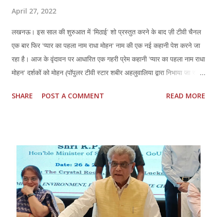
April 27, 2022
लखनऊ। इस साल की शुरुआत में ‘मिठाई‘ शो प्रस्तुत करने के बाद ज़ी टीवी चैनल
एक बार फिर ‘प्यार का पहला नाम राधा मोहन‘ नाम की एक नई कहानी पेश करने जा
रहा है। आज के वृंदावन पर आधारित एक गहरी प्रेम कहानी ‘प्यार का पहला नाम राधा
मोहन‘ दर्शकों को मोहन (पॉपुलर टीवी स्टार शबीर अहलुवालिया द्वारा निभाया जा रहा
किरदार) से मिलाएगा, जो कभी बड़ा खुशमिजाज और आकर्षक युवक हुआ करता था,
SHARE
POST A COMMENT
READ MORE
जिसकी सारी दुनिया उसकी छोटी-छोटी उंगलियों में समाई थी। सभी पुरुष उसे अपना
आदर्श मानते थे, और महिलाएं इस हीरो पर मर मिटती थीं। हालांकि आज उसकी वो
मुस्कान कहीं गुम हो गई है और अब वो एक गंभीर और चिड़चिड़ा इंसान बन गया है,
जिसने अपने आसपास एक ऐसी अदृश्य दीवार खड़ी कर दी है, जो सभी को उससे दूर
रखती है। उसके लिए बस उसकी मां ही उसकी दुनिया है। मोहन के लड़कपन के
समय से ही उसके दिल में बसी राधा, उससे अलग एक धार्मिक और आशावादी लड़की है,
जिसमें ढेर सारा प्यार और विनम्रता है। इस कहानी के कई दिलचस्प पन्नों के साथ
‘प्यार का पहला नाम राधा मोहन‘, मोहन की आंखों की वो चमक और उसकी खोई
मुस्कान लौटाने का सफर दिखाएगा। प्यार का पहला नाम राधा मोहन में शबी...