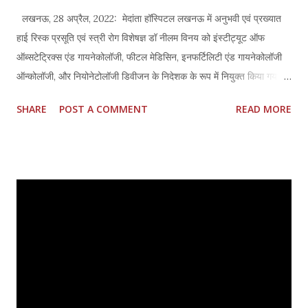
लखनऊ, 28 अप्रैल, 2022: मेदांता हॉस्पिटल लखनऊ में अनुभवी एवं प्रख्यात
हाई रिस्क प्रसूति एवं स्त्री रोग विशेषज्ञ डॉ नीलम विनय को इंस्टीट्यूट ऑफ
ऑब्सटेट्रिक्स एंड गायनेकोलॉजी, फीटल मेडिसिन, इनफर्टिलिटी एंड गायनेकोलॉजी
ऑन्कोलॉजी, और नियोनेटोलॉजी डिवीजन के निदेशक के रूप में नियुक्त किया गया
है। इसके साथ ही लखनऊ में महिलाओं और बच्चों के लिए विश्वस्तरीय किफायती
SHARE
POST A COMMENT
READ MORE
स्वास्थ्य सेवा को मेदांता हॉस्पिटल में एक ही छत के नीचे लाया गया है। मेदांता
हॉस्पिटल के स्त्री एवं प्रसूति रोग विभाग में सभी उम्र की महिलाओं को किशोरवस्था
से लेकर मासिक धर्म की शुरुआत, गर्भावस्था से लेकर मीनोपॉज और उसके बाद तक
का इलाज यहां अत्याधुनिक इंफ्रास्ट्रक्चर और सुविधाओं के साथ चौबीसों घंटे
मिलेगा। अस्पताल हाई रिस्क मामलों और नवजात बच्चों की स्वास्थ्य जटिलताओं
सहित पूर्ण रूप से प्रसूति देखभाल प्रदान करने के लिए भी पूरी तरह से समक्ष है। डॉ
नीलम विनय ने बताया कि “हम सभी स्त्रीरोग संबंधी बीमारियों के इलाज में विशेषज्ञ हैं,
जिनमें अनियमित मासिक धर्म, किशोर लड़कियों होने वाली समस्याएं, ट्यूमर, गर्भाशय
फाइब्रॉयड और गर्भाश...