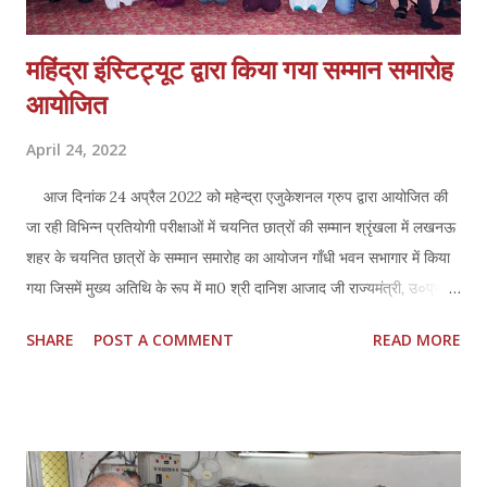
महिंद्रा इंस्टिट्यूट द्वारा किया गया सम्मान समारोह
आयोजित
April 24, 2022
आज दिनांक 24 अप्रैल 2022 को महेन्द्रा एजुकेशनल ग्रुप द्वारा आयोजित की
जा रही विभिन्न प्रतियोगी परीक्षाओं में चयनित छात्रों की सम्मान श्रृंखला में लखनऊ
शहर के चयनित छात्रों के सम्मान समारोह का आयोजन गाँधी भवन सभागार में किया
गया जिसमें मुख्य अतिथि के रूप में मा0 श्री दानिश आजाद जी राज्यमंत्री, उ०प्र०
तथा विशिष्ट अतिथि के रूप में मा० श्री नीरज सिंह जी, अध्यक्ष, फिक्की, (उ0प्र0,
SHARE
POST A COMMENT
READ MORE
चैप्टर) उपस्थित रहे। विगत 14 वर्ष से महेंद्र इंस्टीट्यूट शिक्षा जगत में अपने सफल
एवं निष्ठा पूर्ण प्रयास से बैंक, एस.एस.सी और रेलवे के अभ्यर्थियों को प्रशिक्षण देते हुए
उनके सफलता में अपना योगदान दिया। इस अवसर पर विभिन्न सरकारी सेवाओं में
चयनित तथा प्रधानमंत्री कौशल केंद्र के लगभग 200 से अधिक विद्यार्थियों को
पुरस्कार एवं प्रमाण-पत्र देकर सम्मानित किया गया तथा उनके उज्जवल भविष्य की