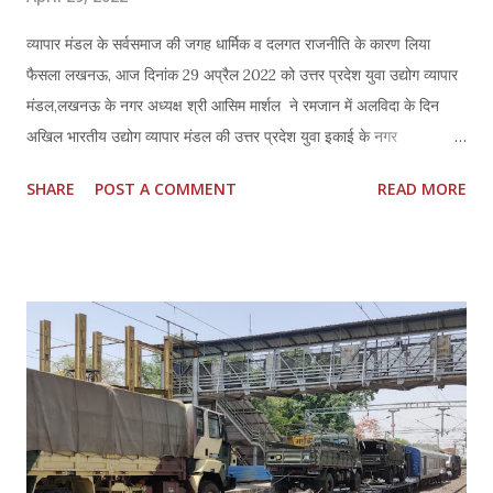
व्यापार मंडल के सर्वसमाज की जगह धार्मिक व दलगत राजनीति के कारण लिया
फैसला लखनऊ, आज दिनांक 29 अप्रैल 2022 को उत्तर प्रदेश युवा उद्योग व्यापार
मंडल,लखनऊ के नगर अध्यक्ष श्री आसिम मार्शल ने रमजान में अलविदा के दिन
अखिल भारतीय उद्योग व्यापार मंडल की उत्तर प्रदेश युवा इकाई के नगर
अध्यक्ष,लखनऊ पद से त्यागपत्र / अलविदा कहते हुए कहा कि आज मध्यम वर्ग का
SHARE
POST A COMMENT
READ MORE
व्यापारी पूरी तरह त्रस्त है, व्यापार नहीं बचा है और व्यापारी अवसाद में आकर
आत्महत्या तक करने को मजबुर हैं परन्तु व्यापारियों कि रक्षा व सुरक्षा के नाम पर
व्यापार मंडल के राष्ट्रीय अध्यक्ष बने नेता सरकार की चाटुकारिता करने में व्यस्त है
ताकि कोई राजनीतिक लाभ मिल सके। संगठनों का उद्देश व्यापार हित की लड़ाई
लड़ने की जगह केवल सरकार की तरफ से मिलने वाली सुविधाओं को बचाने के लिए
बनने वाली सरकारों की चाटुकारिता करते हुए केवल सदस्यता रसीद काट कर अपनी
झोली भरने का रह गया है और वो भी अपना स्तर गिराते हुए सरकार में केवल उसकी
तारीफ करते हुए राजनीतिक लाभ लेने के लिये | आसिम मार्शल ने कहा कि उत्तर
प्रदेश युवा उद्योग व्यापार मंडल और...