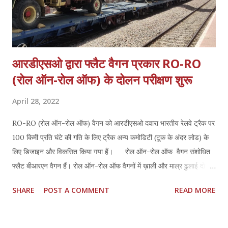
आरडीएसओ द्वारा फ्लैट वैगन प्रकार RO-RO
(रोल ऑन-रोल ऑफ) के दोलन परीक्षण शुरू
April 28, 2022
RO-RO (रोल ऑन-रोल ऑफ) वैगन को आरडीएसओ दवारा भारतीय रेलवे ट्रैक पर
100 किमी प्रति घंटे की गति के लिए ट्रैक अन्य कमोडिटी (टूक के अंदर लोड) के
लिए डिजाइन और विकसित किया गया हैं। रोल ऑन-रोल ऑफ वैगन संशोधित
फ्लैट बीआरएन वैगन हैं। रोल ऑन-रोल ऑफ वैगनों में ख़ाली और माल्र ढुलाई दोनों
ट्रकों को बीआरएन वैगन पर एक लूप के डेड-एंड पर प्रदान किए गए रैंप के माध्यम
SHARE
POST A COMMENT
READ MORE
से लोड किया जाता है, इस बीआरएन वैगन पर ट्रकों के गुजरने के लिए उपयुक्त रूप
से विकसित किया गया है। बीआरएन पर लोड करने से पहले, ट्रकों को एक ऊंचाई
गेज (अधिकतम ऊंचाई - सड़क स्तर से 3.4 मीटर ऊपर) के नीचे तोला और पारित