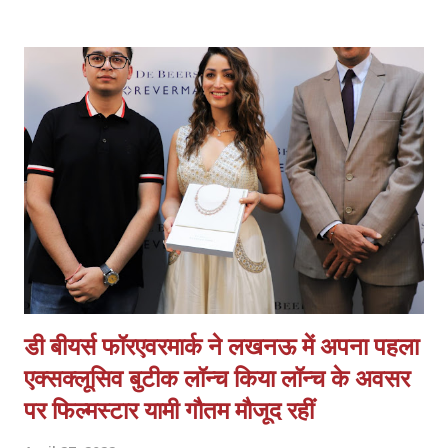
अग्रवाल ने कालेज की उपलब्धियों के बारे में जानकारी देते हुए बताया कि संस्थान ने
सर्वोच् वरीयता प्राप्त नेशनल बोर्ड ऑफ एकिडिटेशन द्वारा विभिन्न स्नातक कार्यक्रमों
में कम्प्यूटर साइस इंजीनियरिंग तथा इलेक्ट्रानिस एण्ड एकेडीटेशन प्राप्त किया है
जिससे भविष्य में संस्थान के सभी उत्तीर्ण छात्रों को एन ० बी ० ए ० कम्यूनिकेशन
इंजीनियरिंग ) एकेडीटेड संस्थान द्वारा स्नातक होने का सौभाग्य प्राप्त होगा जोकि
उन्हें भविष्य में अपनी विशेष पहचान बनाने में सहायक सिद्ध होगा । संस्थान के
निदेशक प्रो ० माव...
डी बीयर्स फॉरएवरमार्क ने लखनऊ में अपना पहला
एक्सक्लूसिव बुटीक लॉन्च किया लॉन्च के अवसर
पर फिल्मस्टार यामी गौतम मौजूद रहीं