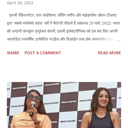
April 30, 2022
एलजी रेफ्रिजरेटर, एयर कंडीशनर, वॉशिंग मशीन और माईक्रोवेव ओवन टीआरए
द्वारा ‘सबसे भरोसेमंद ब्रांड’ सर्वे में कैटेगरी लीडर्स हैं लखनऊ 29 मार्च, 2022: भारत
की अग्रणी कंज़्यूमर ड्यूरेबल कंपनी, एलजी इलेक्ट्रॉनिक्स को एक बार फिर अपनी
अपग्रेडेड परफॉर्मेंस, इनोवेटिव स्टाईल और डिज़ाईन तथा होम अप्लायंसेस उत्पादों के
लिए हैल्थ एवं हाईज़ीन में इनोवेशन के लिए सम्मानित किया गया है। पहले एलजी
SHARE
POST A COMMENT
READ MORE
रेफ्रिजरेटर एवं वॉशिंग मशींस को अपनी-अपनी श्रेणियों में क्रमशः सबसे भरोसेमंद
ब्रांड और सबसे ज्यादा चहेते ब्रांड का पुरस्कार दिया जा चुका है। इसी सफलता को
कायम रखते हुए एलजी ने रेफ्रिजरेटर, वॉशिंग मशीन में अपना भरोसा व नेतृत्व बनाए
रखा और इस सूची में एयर कंडीशनर और माईक्रोवेव ओवन को भी शामिल करके
अपनी सफलता का विस्तार किया। 2022 के लिए ‘सबसे भरोसेमंद ब्रांड’ का निर्णय
1610 कंज़्यूमर इन्फ्लुएंसर्स के साथ टीआरए रिसर्च (पूर्व में ट्रस्ट रिसर्च एडवाईज़री
के नाम से मशहूर) द्वारा जारी एक स्वतंत्र सिंडिकेटेड अध्ययन के आधार पर लिया
गया। हाल ही में किए गए एक अध्ययन में एलजी रेफ्रिजरेटर, एलजी एयर कंडीशनर,
एलजी वॉशिंग ...