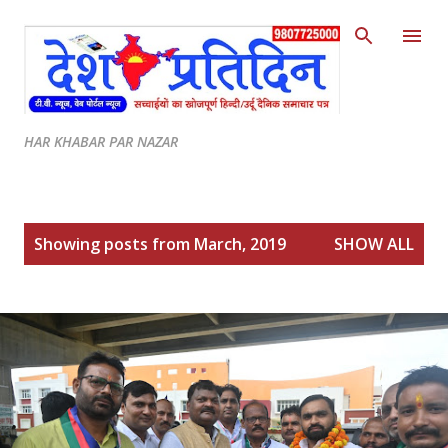
Skip to main content
HAR KHABAR PAR NAZAR
P
Showing posts from March, 2019
SHOW ALL
o
s
t
s