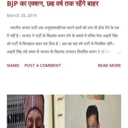
BJP का एक्शन, छह वर्ष तक रहेंगे बाहर
March 25, 2019
भारतीय जनता पार्टी अब अनुशासनहीनता करने वालों को जरा भी ढील देने के पक्ष
में नहीं है। भाजपा ने पार्टी के खिलाफ बयान देने के मामले में वरिष्ठ नेता आइपी सिंह
को पार्टी से फिलहाल बाहर कर दिया है। अब वह छह वर्ष पार्टी से निलंबित रहेंगे।
आइपी सिंह लंबे समय से भाजपा के खिलाफ लगातार विवादित बयान दे रहे थे।
कल्याण सिंह सरकार में दर्जा प्राप्त मंत्री रहे आइपी सिंह को आज भाजपा ने बाहर का
SHARE
POST A COMMENT
READ MORE
रास्ता दिखा दिया। कल समाजवादी पार्टी के अध्यक्ष अखिलेश यादव की आजमगढ़ से
उम्मीदवारी घोषित होने के बाद उन्हें अपने घर में कार्यालय खोलने का न्योता देने वाले
भाजपा के पूर्व प्रवक्ता आईपी सिंह को पार्टी ने बाहर का रास्ता दिखा दिया है। पार्टी ने
आईपी सिंह को दलविरोधी गतिविधियों के आरोप में सस्पेंड किया है। सपा अध्यक्ष
अखिलेश यादव की आजमगढ़ से उम्मीदवारी घोषित होने के बाद उन्हें अपने घर में
कार्यालय खोलने का न्योता देने वाले भाजपा के पूर्व प्रवक्ता आईपी सिंह को पार्टी ने
बाहर का रास्ता दिखा दिया है। भारतीय जनता पार्टी के प्रदेश महामंत्री विद्यासागर
सोनकर ने बताया कि प्रदेश अध्यक्ष के निर्देशानुसार आई...