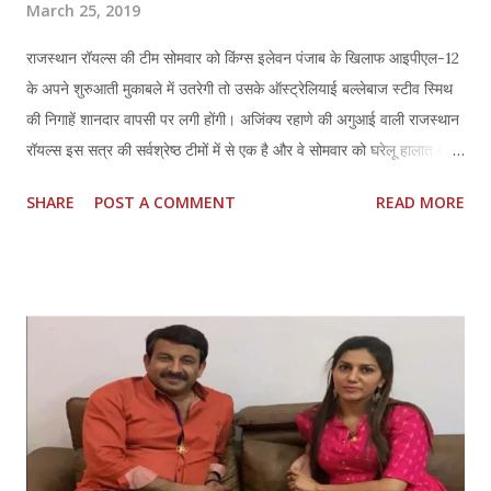
March 25, 2019
राजस्थान रॉयल्स की टीम सोमवार को किंग्स इलेवन पंजाब के खिलाफ आइपीएल-12
के अपने शुरुआती मुकाबले में उतरेगी तो उसके ऑस्ट्रेलियाई बल्लेबाज स्टीव स्मिथ
की निगाहें शानदार वापसी पर लगी होंगी। अजिंक्य रहाणे की अगुआई वाली राजस्थान
रॉयल्स इस सत्र की सर्वश्रेष्ठ टीमों में से एक है और वे सोमवार को घरेलू हालात का
फायदा उठाने के लिए बेताब होंगे। ये मुकाबला रात आठ बजे से जयपुर में खेला
SHARE
POST A COMMENT
READ MORE
जाएगा। स्मिथ और डेविड वार्नर पर दक्षिण अफ्रीका में गेंद से छेड़छाड़ प्रकरण के
बाद एक वर्ष का प्रतिबंध लगा था। स्मिथ पिछले साल बांग्लादेश प्रीमियर लीग के दो
मैचों में खेलते दिखे थे, लेकिन कोहनी की चोट के कारण वह टूर्नामेंट से बाहर हो गए।
यह प्रतिबंध केवल राज्य और अंतरराष्ट्रीय टूर्नामेंट तक ही सीमित था, घरेलू क्रिकेट
या क्लब क्रिकेट के लिए लागू नहीं था। वापसी के लिए आइपीएल सही मायने में
शुरुआत होगी और स्मिथ इंग्लैंड में 30 मई से होने वाले विश्व कप से पहले इसका
फायदा उठाने का प्रयास करेंगे। स्मिथ हालांकि अभी तक कोहनी की चोट से पूरी
तरह से नहीं उबर सके हैं और फिटनेस हासिल करने में उन्हें थोड़ा और समय लगेगा।
इंग्लैंड...