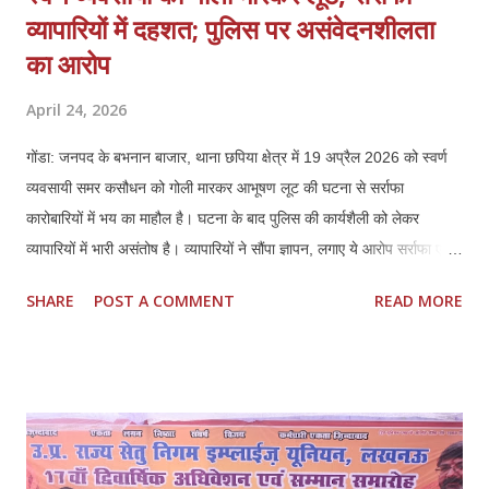
व्यापारियों में दहशत; पुलिस पर असंवेदनशीलता
का आरोप
April 24, 2026
गोंडा: जनपद के बभनान बाजार, थाना छपिया क्षेत्र में 19 अप्रैल 2026 को स्वर्ण
व्यवसायी समर कसौधन को गोली मारकर आभूषण लूट की घटना से सर्राफा
कारोबारियों में भय का माहौल है। घटना के बाद पुलिस की कार्यशैली को लेकर
व्यापारियों में भारी असंतोष है। व्यापारियों ने सौंपा ज्ञापन, लगाए ये आरोप सर्राफा एवं
स्वर्ण व्यवसायियों ने प्रशासन को ज्ञापन सौंपकर बताया कि पीड़ित समर कसौधन ने
SHARE
POST A COMMENT
READ MORE
खुद बयान दिया है, जिसका वीडियो भी मौजूद है। इसके बावजूद पुलिस ने उनके भाई
की तहरीर पर केस दर्ज किया, जो दबाव में लिखी लगती है। व्यापारियों ने मांग की कि
मामले को छिनैती के बजाय लूट व हत्या के प्रयास की धाराओं में दर्ज किया जाए। ये
हैं प्रमुख मांगें 1. पीड़ित के बयान के आधार पर लूट व हत्या के प्रयास में मुकदमा
दर्ज हो। 2. समय सीमा में खुलासा कर अपराधियों की गिरफ्तारी और 100%
बरामदगी हो। 3. स्वर्ण व्यवसायी क्षेत्रों में अतिरिक्त पुलिस बल तैनात किया जाए।