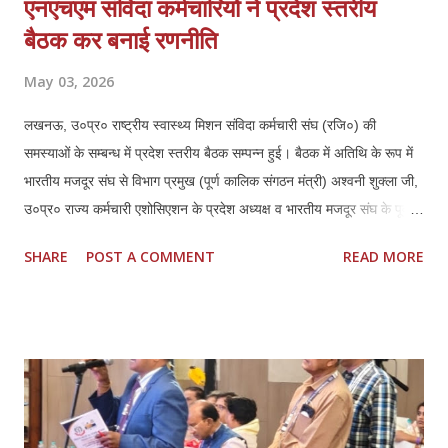
एनएचएम संविदा कर्मचारियों ने प्रदेश स्तरीय
बैठक कर बनाई रणनीति
May 03, 2026
लखनऊ, उ०प्र० राष्ट्रीय स्वास्थ्य मिशन संविदा कर्मचारी संघ (रजि०) की
समस्याओं के सम्बन्ध में प्रदेश स्तरीय बैठक सम्पन्न हुई। बैठक में अतिथि के रूप में
भारतीय मजदूर संघ से विभाग प्रमुख (पूर्ण कालिक संगठन मंत्री) अश्वनी शुक्ला जी,
उ०प्र० राज्य कर्मचारी एशोसिएशन के प्रदेश अध्यक्ष व भारतीय मजदूर संघ के पूर्व
जिला अध्यक्ष लखनऊ हरिशरण मिश्रा जी एवं उनके प्रदेश महामंत्री महेन्द्र कुमार
SHARE
POST A COMMENT
READ MORE
दीक्षित जी की गरिमामयी उपस्थिति रही। बैठक की अध्यक्षता कर रहे एनएचएम संघ के
प्रदेश अध्यक्ष ठा० मयंक प्रताप सिंह ने सभी उपस्थित अतिथियों का स्वागत एवं
अभिनन्दन किया, इस बैठक में प्रदेश के समस्त जनपदों एवं मण्डलों से आये
पदाधिकारियों ने प्रतिभाग किया। प्रदेश अध्यक्ष मयंक प्रताप सिंह ने राष्ट्रीय
स्वास्थ्य मिशन के अन्तर्गत कार्यस्त संविदा कर्मचारियों की गम्भीर समस्याओं का
प्रकाश डालते हुये आगामी समय में कर्मचारियों की मुख्य मांगों में नियमितीकरण/समान
कार्य समान वेतन, वेतन बढ़ोत्तरी, जॉब सुरक्षा एवं कैशलेस चिकित्सा सुविधा अथवा