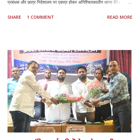
प्रबंधक और छात्र निदेशालय पर एकत्र होकर अनिश्चितकालीन धरना देंगे।
प्रतिनिधियों ने कहा कि कौशल विकास में निजी ITI की भूमिका महत्वपूर्ण रही है,
SHARE
1 COMMENT
READ MORE
लेकिन मौजूदा नीतियों से संस्थानों की आर्थिक और प्रशासनिक स्थिति प्रभावित हो
रही है। *प्रमुख मांगें:* 1. *फीस वृद्धि तत्काल लागू हो:* हरियाणा मॉडल के अनुरूप
इसी सत्र से फीस बढ़ाई जाए। बढ़ती संचालन लागत, वेतन और रखरखाव के कारण
पुरानी फीस पर संचालन कठिन है। 2. *निम्स पोर्टल पर नोडल वेरिफिकेशन खत्म
हो:* पैन, आधार, OTP आधारित e-KYC के बाद अतिरिक्त नोडल वेरिफिकेशन
अनावश्यक और शोषणकारी है। 3. *थर्ड शिफ्ट बहाल हो:* दिन में नौकरी करने वाले
हजारों छात्रों को शाम की शिफ्ट न होने से प्रशिक्षण नहीं मिल पा रहा। 4.
*PMKVY 5.0 में भागीदारी मिले:* निजी संस्थानों के पास संसाधन और अनुभवी
स्टाफ होने के बावजूद योजनाओं में भागी...