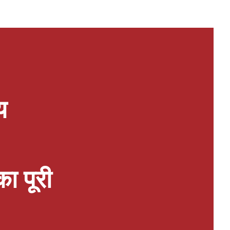
य
का पूरी