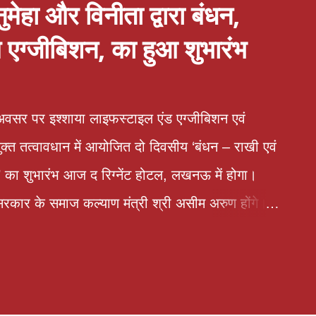
ेहा और विनीता द्वारा बंधन,
एग्जीबिशन, का हुआ शुभारंभ
वसर पर इश्शाया लाइफस्टाइल एंड एग्जीबिशन एवं
ुक्त तत्वावधान में आयोजित दो दिवसीय ‘बंधन – राखी एवं
 का शुभारंभ आज द रिग्नेंट होटल, लखनऊ में होगा।
श सरकार के समाज कल्याण मंत्री श्री असीम अरुण होंगे।
 प्रतिदिन प्रातः 10 बजे से रात्रि 9 बजे तक किया
 देशभर के 50 से अधिक प्रतिष्ठित डिजाइनर एवं ब्रांड
शिंग, होम डेकोर, ज्वेलरी, फुटवियर, हेयर एक्सेसरीज,