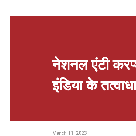
ऑर्गेनिक उत्पाद, राखी कलेक्शन, लड्डू ग
एक्सेसरीज सहित अनेक आकर्षक उत्पाद ए
विशेषताओं में फेस्टिव शॉपिंग, बच्चों 
एस्ट्रो कंसल्टेशन शामिल हैं। आयोजकों
मित्रों के साथ इस प्रदर्शनी में पहुंचकर त
नेशनल एंटी कर
इंडिया के तत्वा
March 11, 2023