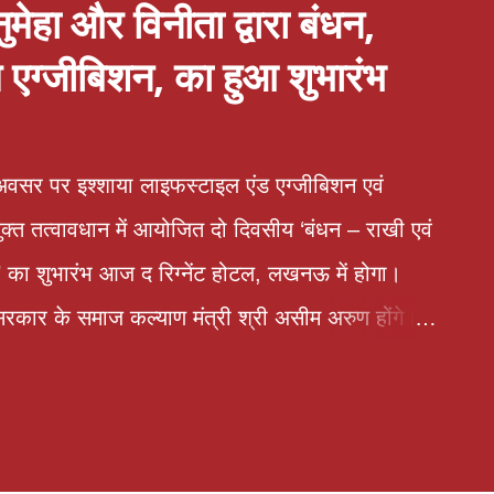
ेहा और विनीता द्वारा बंधन,
एग्जीबिशन, का हुआ शुभारंभ
वसर पर इश्शाया लाइफस्टाइल एंड एग्जीबिशन एवं
ुक्त तत्वावधान में आयोजित दो दिवसीय ‘बंधन – राखी एवं
 का शुभारंभ आज द रिग्नेंट होटल, लखनऊ में होगा।
श सरकार के समाज कल्याण मंत्री श्री असीम अरुण होंगे।
 प्रतिदिन प्रातः 10 बजे से रात्रि 9 बजे तक किया
 देशभर के 50 से अधिक प्रतिष्ठित डिजाइनर एवं ब्रांड
शिंग, होम डेकोर, ज्वेलरी, फुटवियर, हेयर एक्सेसरीज,