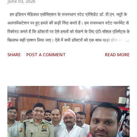
June 03, 2026
हम इंडियन मेडिकल एसोसिएशन के राजस्थान स्टेट प्रेसिडेंट डॉ. वी.एन. मदुरै के
अलगावेंकटेशन पर हुए हमले की कड़ी निंदा करते हैं। हम राजस्थान स्टेट गवर्नमेंट से
रिक्वेस्ट करते हैं कि डॉक्टरों पर ऐसे हमलों को रोकने के लिए एंटी-सोशल एलिमेंट्स के
खिलाफ सही एक्शन लिया जाए। ऐसे में सभी डॉक्टरों को एक साथ खड़ा होना चाहिए
और अपने हक और लीगल प्रोटेक्शन के लिए मिलकर लड़ना चाहिए।तमिलनाडु की
SHARE
POST A COMMENT
READ MORE
तरह राजस्थान में भी डॉक्टर्स एंड हॉस्पिटल प्रोटेक्शन एक्ट (TN HPA 48/2008)
बनाया जाना चाहिए। साथ ही, इस हमले में शामिल सभी लोगों की पहचान की जानी
चाहिए और कानून के मुताबिक उनके खिलाफ सही कार्रवाई की जानी चाहिए। सभी
अस्पतालों में सुरक्षा पक्की की जानी चाहिए। साथ ही, अस्पतालों को सुरक्षित इलाका
घोषित किया जाना चाहिए। सभी अस्पतालों में CCTV कैमरे लगाए जाने चाहिए और
उन्हें पूरी तरह से सुरक्षित रखा जाना चाहिए। सीनियर पुलिस अधिकारियों को यह
पक्का करना चाहिए कि पुलिस पेट्रोलिंग गाड़ियां अस्पताल के इलाकों में अक्सर
पेट्रोलिंग करें।