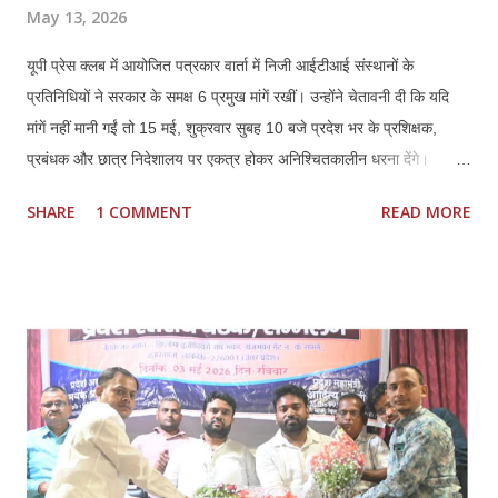
May 13, 2026
यूपी प्रेस क्लब में आयोजित पत्रकार वार्ता में निजी आईटीआई संस्थानों के
प्रतिनिधियों ने सरकार के समक्ष 6 प्रमुख मांगें रखीं। उन्होंने चेतावनी दी कि यदि
मांगें नहीं मानी गईं तो 15 मई, शुक्रवार सुबह 10 बजे प्रदेश भर के प्रशिक्षक,
प्रबंधक और छात्र निदेशालय पर एकत्र होकर अनिश्चितकालीन धरना देंगे।
प्रतिनिधियों ने कहा कि कौशल विकास में निजी ITI की भूमिका महत्वपूर्ण रही है,
SHARE
1 COMMENT
READ MORE
लेकिन मौजूदा नीतियों से संस्थानों की आर्थिक और प्रशासनिक स्थिति प्रभावित हो
रही है। *प्रमुख मांगें:* 1. *फीस वृद्धि तत्काल लागू हो:* हरियाणा मॉडल के अनुरूप
इसी सत्र से फीस बढ़ाई जाए। बढ़ती संचालन लागत, वेतन और रखरखाव के कारण
पुरानी फीस पर संचालन कठिन है। 2. *निम्स पोर्टल पर नोडल वेरिफिकेशन खत्म
हो:* पैन, आधार, OTP आधारित e-KYC के बाद अतिरिक्त नोडल वेरिफिकेशन
अनावश्यक और शोषणकारी है। 3. *थर्ड शिफ्ट बहाल हो:* दिन में नौकरी करने वाले
हजारों छात्रों को शाम की शिफ्ट न होने से प्रशिक्षण नहीं मिल पा रहा। 4.
*PMKVY 5.0 में भागीदारी मिले:* निजी संस्थानों के पास संसाधन और अनुभवी
स्टाफ होने के बावजूद योजनाओं में भागी...