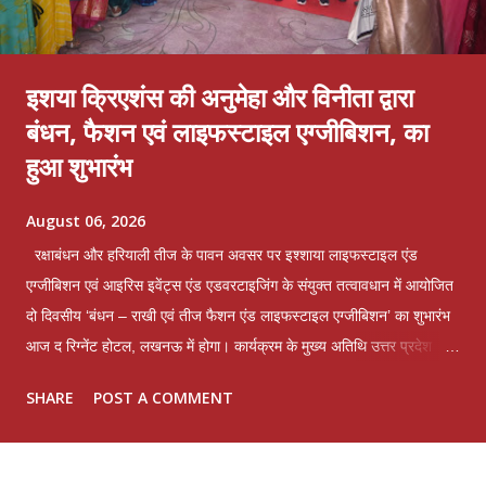
इशया क्रिएशंस की अनुमेहा और विनीता द्वारा
बंधन, फैशन एवं लाइफस्टाइल एग्जीबिशन, का
हुआ शुभारंभ
August 06, 2026
रक्षाबंधन और हरियाली तीज के पावन अवसर पर इश्शाया लाइफस्टाइल एंड
एग्जीबिशन एवं आइरिस इवेंट्स एंड एडवरटाइजिंग के संयुक्त तत्वावधान में आयोजित
दो दिवसीय ‘बंधन – राखी एवं तीज फैशन एंड लाइफस्टाइल एग्जीबिशन’ का शुभारंभ
आज द रिग्नेंट होटल, लखनऊ में होगा। कार्यक्रम के मुख्य अतिथि उत्तर प्रदेश
सरकार के समाज कल्याण मंत्री श्री असीम अरुण होंगे। प्रदर्शनी का आयोजन 6
SHARE
POST A COMMENT
एवं 7 अगस्त को प्रतिदिन प्रातः 10 बजे से रात्रि 9 बजे तक किया जाएगा।
प्रदर्शनी के सातवें संस्करण में देशभर के 50 से अधिक प्रतिष्ठित डिजाइनर एवं
ब्रांड भाग ले रहे हैं। यहां परिधान, होम फर्निशिंग, होम डेकोर, ज्वेलरी, फुटवियर,