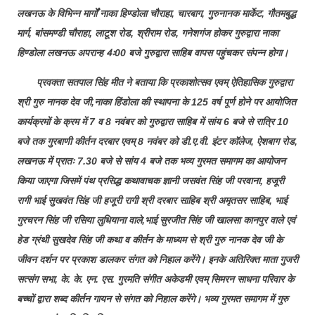
लखनऊ के विभिन्न मार्गों नाका हिण्डोला चौराहा, चारबाग, गुरुनानक मार्केट, गौतमबुद्ध
मार्ग, बांसमण्डी चौराहा, लाटूश रोड, श्रीराम रोड, गनेशगंज होकर गुरुद्वारा नाका
हिण्डोला लखनऊ अपरान्ह 4ः00 बजे गुरुद्वारा साहिब वापस पहुंचकर संपन्न होगा।
प्रवक्ता सतपाल सिंह मीत ने बताया कि प्रकाशोत्सव एवम् ऐतिहासिक गुरुद्वारा
श्री गुरु नानक देव जी,नाका हिंडोला की स्थापना के 125 वर्ष पूर्ण होने पर आयोजित
कार्यक्रमों के क्रम में 7 व 8 नवंबर को गुरुद्वारा साहिब में सांय 6 बजे से रात्रि 10
बजे तक गुरबाणी कीर्तन दरबार एवम् 8 नवंबर को डी.ए.वी. इंटर कॉलेज, ऐशबाग रोड,
लखनऊ में प्रातः 7.30 बजे से सांय 4 बजे तक भव्य गुरमत समागम का आयोजन
किया जाएगा जिसमें पंथ प्रसिद्ध कथावाचक ज्ञानी जसवंत सिंह जी परवाना, हजूरी
रागी भाई सुखवंत सिंह जी हजूरी रागी श्री दरबार साहिब श्री अमृतसर साहिब, भाई
गुरचरन सिंह जी रसिया लुधियाना वाले,भाई सुरजीत सिंह जी खालसा कानपुर वाले एवं
हेड ग्रंथी सुखदेव सिंह जी कथा व कीर्तन के माध्यम से श्री गुरु नानक देव जी के
जीवन दर्शन पर प्रकाश डालकर संगत को निहाल करेंगे। इनके अतिरिक्त माता गुजरी
सत्संग सभा, के. के. एन. एस. गुरमति संगीत अकेडमी एवम् सिमरन साधना परिवार के
बच्चों द्वारा शब्द कीर्तन गायन से संगत को निहाल करेंगे। भव्य गुरमत समागम में गुरु