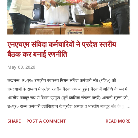
एनएचएम संविदा कर्मचारियों ने प्रदेश स्तरीय
बैठक कर बनाई रणनीति
May 03, 2026
लखनऊ, उ०प्र० राष्ट्रीय स्वास्थ्य मिशन संविदा कर्मचारी संघ (रजि०) की
समस्याओं के सम्बन्ध में प्रदेश स्तरीय बैठक सम्पन्न हुई। बैठक में अतिथि के रूप में
भारतीय मजदूर संघ से विभाग प्रमुख (पूर्ण कालिक संगठन मंत्री) अश्वनी शुक्ला जी,
उ०प्र० राज्य कर्मचारी एशोसिएशन के प्रदेश अध्यक्ष व भारतीय मजदूर संघ के पूर्व
जिला अध्यक्ष लखनऊ हरिशरण मिश्रा जी एवं उनके प्रदेश महामंत्री महेन्द्र कुमार
SHARE
POST A COMMENT
READ MORE
दीक्षित जी की गरिमामयी उपस्थिति रही। बैठक की अध्यक्षता कर रहे एनएचएम संघ के
प्रदेश अध्यक्ष ठा० मयंक प्रताप सिंह ने सभी उपस्थित अतिथियों का स्वागत एवं