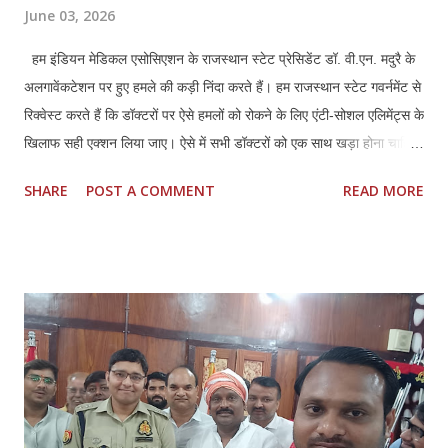
June 03, 2026
हम इंडियन मेडिकल एसोसिएशन के राजस्थान स्टेट प्रेसिडेंट डॉ. वी.एन. मदुरै के
अलगावेंकटेशन पर हुए हमले की कड़ी निंदा करते हैं। हम राजस्थान स्टेट गवर्नमेंट से
रिक्वेस्ट करते हैं कि डॉक्टरों पर ऐसे हमलों को रोकने के लिए एंटी-सोशल एलिमेंट्स के
खिलाफ सही एक्शन लिया जाए। ऐसे में सभी डॉक्टरों को एक साथ खड़ा होना चाहिए
और अपने हक और लीगल प्रोटेक्शन के लिए मिलकर लड़ना चाहिए।तमिलनाडु की
SHARE
POST A COMMENT
READ MORE
तरह राजस्थान में भी डॉक्टर्स एंड हॉस्पिटल प्रोटेक्शन एक्ट (TN HPA 48/2008)
बनाया जाना चाहिए। साथ ही, इस हमले में शामिल सभी लोगों की पहचान की जानी
चाहिए और कानून के मुताबिक उनके खिलाफ सही कार्रवाई की जानी चाहिए। सभी
अस्पतालों में सुरक्षा पक्की की जानी चाहिए। साथ ही, अस्पतालों को सुरक्षित इलाका
घोषित किया जाना चाहिए। सभी अस्पतालों में CCTV कैमरे लगाए जाने चाहिए और
उन्हें पूरी तरह से सुरक्षित रखा जाना चाहिए। सीनियर पुलिस अधिकारियों को यह
पक्का करना चाहिए कि पुलिस पेट्रोलिंग गाड़ियां अस्पताल के इलाकों में अक्सर
पेट्रोलिंग करें।