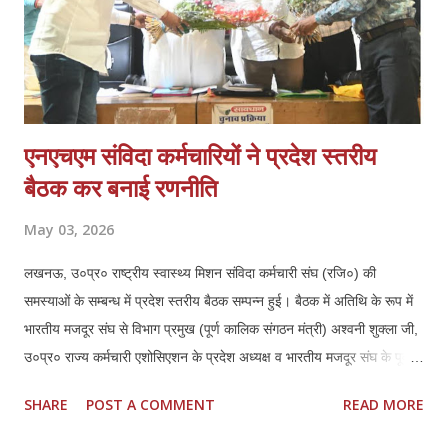
एनएचएम संविदा कर्मचारियों ने प्रदेश स्तरीय
बैठक कर बनाई रणनीति
May 03, 2026
लखनऊ, उ०प्र० राष्ट्रीय स्वास्थ्य मिशन संविदा कर्मचारी संघ (रजि०) की
समस्याओं के सम्बन्ध में प्रदेश स्तरीय बैठक सम्पन्न हुई। बैठक में अतिथि के रूप में
भारतीय मजदूर संघ से विभाग प्रमुख (पूर्ण कालिक संगठन मंत्री) अश्वनी शुक्ला जी,
उ०प्र० राज्य कर्मचारी एशोसिएशन के प्रदेश अध्यक्ष व भारतीय मजदूर संघ के पूर्व
जिला अध्यक्ष लखनऊ हरिशरण मिश्रा जी एवं उनके प्रदेश महामंत्री महेन्द्र कुमार
SHARE
POST A COMMENT
READ MORE
दीक्षित जी की गरिमामयी उपस्थिति रही। बैठक की अध्यक्षता कर रहे एनएचएम संघ के
प्रदेश अध्यक्ष ठा० मयंक प्रताप सिंह ने सभी उपस्थित अतिथियों का स्वागत एवं