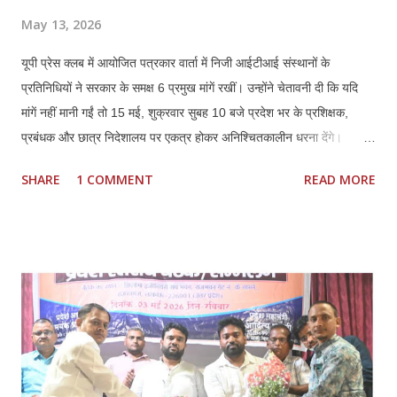
May 13, 2026
यूपी प्रेस क्लब में आयोजित पत्रकार वार्ता में निजी आईटीआई संस्थानों के
प्रतिनिधियों ने सरकार के समक्ष 6 प्रमुख मांगें रखीं। उन्होंने चेतावनी दी कि यदि
मांगें नहीं मानी गईं तो 15 मई, शुक्रवार सुबह 10 बजे प्रदेश भर के प्रशिक्षक,
प्रबंधक और छात्र निदेशालय पर एकत्र होकर अनिश्चितकालीन धरना देंगे।
प्रतिनिधियों ने कहा कि कौशल विकास में निजी ITI की भूमिका महत्वपूर्ण रही है,
SHARE
1 COMMENT
READ MORE
लेकिन मौजूदा नीतियों से संस्थानों की आर्थिक और प्रशासनिक स्थिति प्रभावित हो
रही है। *प्रमुख मांगें:* 1. *फीस वृद्धि तत्काल लागू हो:* हरियाणा मॉडल के अनुरूप
इसी सत्र से फीस बढ़ाई जाए। बढ़ती संचालन लागत, वेतन और रखरखाव के कारण
पुरानी फीस पर संचालन कठिन है। 2. *निम्स पोर्टल पर नोडल वेरिफिकेशन खत्म
हो:* पैन, आधार, OTP आधारित e-KYC के बाद अतिरिक्त नोडल वेरिफिकेशन
अनावश्यक और शोषणकारी है। 3. *थर्ड शिफ्ट बहाल हो:* दिन में नौकरी करने वाले
हजारों छात्रों को शाम की शिफ्ट न होने से प्रशिक्षण नहीं मिल पा रहा। 4.
*PMKVY 5.0 में भागीदारी मिले:* निजी संस्थानों के पास संसाधन और अनुभवी
स्टाफ होने के बावजूद योजनाओं में भागी...