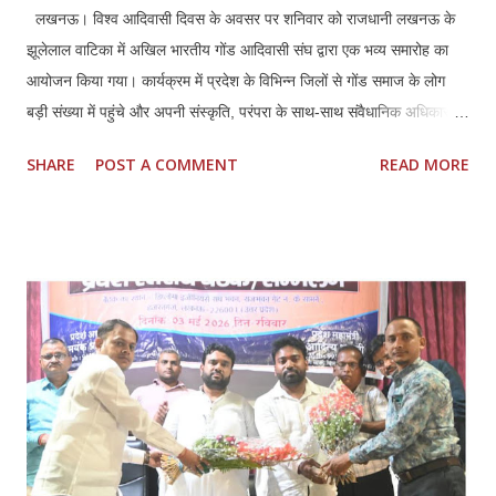
लखनऊ। विश्व आदिवासी दिवस के अवसर पर शनिवार को राजधानी लखनऊ के
झूलेलाल वाटिका में अखिल भारतीय गोंड आदिवासी संघ द्वारा एक भव्य समारोह का
आयोजन किया गया। कार्यक्रम में प्रदेश के विभिन्न जिलों से गोंड समाज के लोग
बड़ी संख्या में पहुंचे और अपनी संस्कृति, परंपरा के साथ-साथ संवैधानिक अधिकारों
की रक्षा का संकल्प दोहराया। समारोह के दौरान संघ के पदाधिकारियों ने प्रदेश
SHARE
POST A COMMENT
READ MORE
सरकार के नाम एक स्मारक पत्र तैयार कर उसे शासन को प्रेषित करने की घोषणा
की। इस पत्र में गोंड जाति एवं उसकी उपजातियों धुरिया, नायक, ओझा, पठारी और
राजगोंड से जुड़ी लंबे समय से चली आ रही समस्याओं का उल्लेख किया गया है।
वक्ताओं ने कहा कि वर्तमान में प्रदेश के 17 जिलों में गोंड समुदाय को अनुसूचित
जनजाति का दर्जा प्राप्त है, जबकि शेष जिलों में उन्हें अनुसूचित जाति में रखा गया
है। इससे जाति प्रमाण पत्र बनवाने में भारी दिक्कतें आ रही हैं। उन्होंने मांग की कि
इस विसंगति को दूर कर पूरे उत्तर प्रदेश में गोंड एवं उसकी उपजातियों को अनुसूचित
जनजाति की सूची में शामिल किया जाए। साथ ही जिनके पास पहले से प्रमाण पत्र हैं
उन्हें उसी आधार पर और शे...