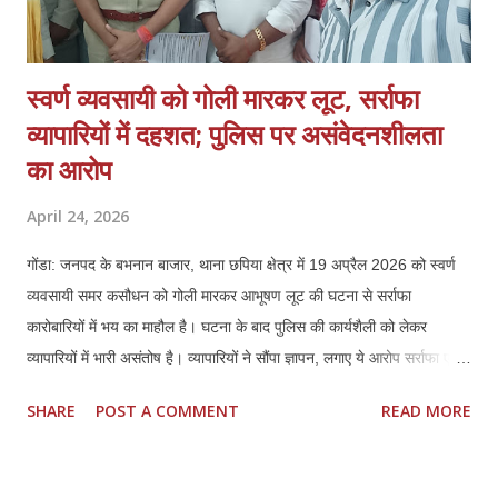
स्वर्ण व्यवसायी को गोली मारकर लूट, सर्राफा
व्यापारियों में दहशत; पुलिस पर असंवेदनशीलता
का आरोप
April 24, 2026
गोंडा: जनपद के बभनान बाजार, थाना छपिया क्षेत्र में 19 अप्रैल 2026 को स्वर्ण
व्यवसायी समर कसौधन को गोली मारकर आभूषण लूट की घटना से सर्राफा
कारोबारियों में भय का माहौल है। घटना के बाद पुलिस की कार्यशैली को लेकर
व्यापारियों में भारी असंतोष है। व्यापारियों ने सौंपा ज्ञापन, लगाए ये आरोप सर्राफा एवं
स्वर्ण व्यवसायियों ने प्रशासन को ज्ञापन सौंपकर बताया कि पीड़ित समर कसौधन ने
SHARE
POST A COMMENT
READ MORE
खुद बयान दिया है, जिसका वीडियो भी मौजूद है। इसके बावजूद पुलिस ने उनके भाई
की तहरीर पर केस दर्ज किया, जो दबाव में लिखी लगती है। व्यापारियों ने मांग की कि
मामले को छिनैती के बजाय लूट व हत्या के प्रयास की धाराओं में दर्ज किया जाए। ये