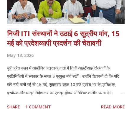
निजी ITI संस्थानों ने उठाई 6 सूत्रीय मांग, 15
मई को प्रदेशव्यापी प्रदर्शन की चेतावनी
May 13, 2026
यूपी प्रेस क्लब में आयोजित पत्रकार वार्ता में निजी आईटीआई संस्थानों के
प्रतिनिधियों ने सरकार के समक्ष 6 प्रमुख मांगें रखीं। उन्होंने चेतावनी दी कि यदि
मांगें नहीं मानी गईं तो 15 मई, शुक्रवार सुबह 10 बजे प्रदेश भर के प्रशिक्षक,
प्रबंधक और छात्र निदेशालय पर एकत्र होकर अनिश्चितकालीन धरना देंगे।
प्रतिनिधियों ने कहा कि कौशल विकास में निजी ITI की भूमिका महत्वपूर्ण रही है,
SHARE
1 COMMENT
READ MORE
लेकिन मौजूदा नीतियों से संस्थानों की आर्थिक और प्रशासनिक स्थिति प्रभावित हो
रही है। *प्रमुख मांगें:* 1. *फीस वृद्धि तत्काल लागू हो:* हरियाणा मॉडल के अनुरूप
इसी सत्र से फीस बढ़ाई जाए। बढ़ती संचालन लागत, वेतन और रखरखाव के कारण