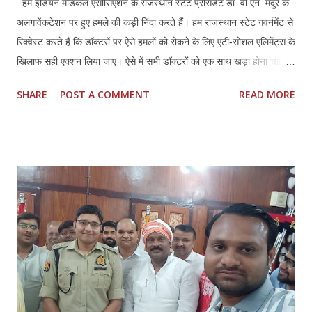
हम इंडियन मेडिकल एसोसिएशन के राजस्थान स्टेट प्रेसिडेंट डॉ. वी.एन. मदुरै के
अलगावेंकटेशन पर हुए हमले की कड़ी निंदा करते हैं। हम राजस्थान स्टेट गवर्नमेंट से
रिक्वेस्ट करते हैं कि डॉक्टरों पर ऐसे हमलों को रोकने के लिए एंटी-सोशल एलिमेंट्स के
खिलाफ सही एक्शन लिया जाए। ऐसे में सभी डॉक्टरों को एक साथ खड़ा होना चाहिए
और अपने हक और लीगल प्रोटेक्शन के लिए मिलकर लड़ना चाहिए।तमिलनाडु की
SHARE
POST A COMMENT
READ MORE
तरह राजस्थान में भी डॉक्टर्स एंड हॉस्पिटल प्रोटेक्शन एक्ट (TN HPA 48/2008)
बनाया जाना चाहिए। साथ ही, इस हमले में शामिल सभी लोगों की पहचान की जानी
चाहिए और कानून के मुताबिक उनके खिलाफ सही कार्रवाई की जानी चाहिए। सभी
अस्पतालों में सुरक्षा पक्की की जानी चाहिए। साथ ही, अस्पतालों को सुरक्षित इलाका
घोषित किया जाना चाहिए। सभी अस्पतालों में CCTV कैमरे लगाए जाने चाहिए और
उन्हें पूरी तरह से सुरक्षित रखा जाना चाहिए। सीनियर पुलिस अधिकारियों को यह
पक्का करना चाहिए कि पुलिस पेट्रोलिंग गाड़ियां अस्पताल के इलाकों में अक्सर
पेट्रोलिंग करें।