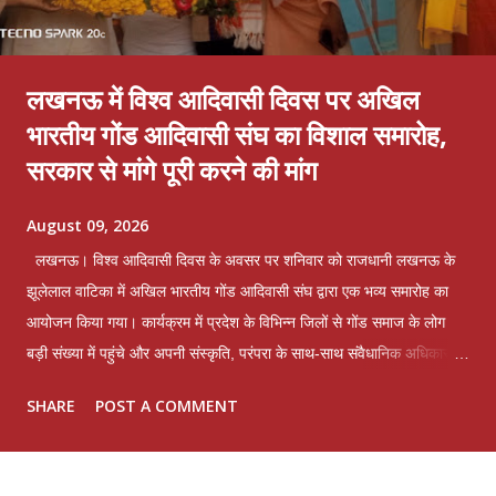
लखनऊ में विश्व आदिवासी दिवस पर अखिल
भारतीय गोंड आदिवासी संघ का विशाल समारोह,
सरकार से मांगे पूरी करने की मांग
August 09, 2026
लखनऊ। विश्व आदिवासी दिवस के अवसर पर शनिवार को राजधानी लखनऊ के
झूलेलाल वाटिका में अखिल भारतीय गोंड आदिवासी संघ द्वारा एक भव्य समारोह का
आयोजन किया गया। कार्यक्रम में प्रदेश के विभिन्न जिलों से गोंड समाज के लोग
बड़ी संख्या में पहुंचे और अपनी संस्कृति, परंपरा के साथ-साथ संवैधानिक अधिकारों
की रक्षा का संकल्प दोहराया। समारोह के दौरान संघ के पदाधिकारियों ने प्रदेश
SHARE
POST A COMMENT
सरकार के नाम एक स्मारक पत्र तैयार कर उसे शासन को प्रेषित करने की घोषणा
की। इस पत्र में गोंड जाति एवं उसकी उपजातियों धुरिया, नायक, ओझा, पठारी और
राजगोंड से जुड़ी लंबे समय से चली आ रही समस्याओं का उल्लेख किया गया है।