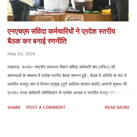
एनएचएम संविदा कर्मचारियों ने प्रदेश स्तरीय
बैठक कर बनाई रणनीति
May 03, 2026
लखनऊ, उ०प्र० राष्ट्रीय स्वास्थ्य मिशन संविदा कर्मचारी संघ (रजि०) की
समस्याओं के सम्बन्ध में प्रदेश स्तरीय बैठक सम्पन्न हुई। बैठक में अतिथि के रूप में
भारतीय मजदूर संघ से विभाग प्रमुख (पूर्ण कालिक संगठन मंत्री) अश्वनी शुक्ला जी,
उ०प्र० राज्य कर्मचारी एशोसिएशन के प्रदेश अध्यक्ष व भारतीय मजदूर संघ के पूर्व
जिला अध्यक्ष लखनऊ हरिशरण मिश्रा जी एवं उनके प्रदेश महामंत्री महेन्द्र कुमार
SHARE
POST A COMMENT
READ MORE
दीक्षित जी की गरिमामयी उपस्थिति रही। बैठक की अध्यक्षता कर रहे एनएचएम संघ के
प्रदेश अध्यक्ष ठा० मयंक प्रताप सिंह ने सभी उपस्थित अतिथियों का स्वागत एवं
अभिनन्दन किया, इस बैठक में प्रदेश के समस्त जनपदों एवं मण्डलों से आये
पदाधिकारियों ने प्रतिभाग किया। प्रदेश अध्यक्ष मयंक प्रताप सिंह ने राष्ट्रीय