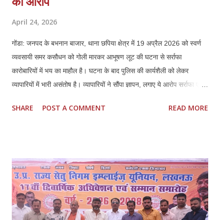
का आरोप
April 24, 2026
गोंडा: जनपद के बभनान बाजार, थाना छपिया क्षेत्र में 19 अप्रैल 2026 को स्वर्ण
व्यवसायी समर कसौधन को गोली मारकर आभूषण लूट की घटना से सर्राफा
कारोबारियों में भय का माहौल है। घटना के बाद पुलिस की कार्यशैली को लेकर
व्यापारियों में भारी असंतोष है। व्यापारियों ने सौंपा ज्ञापन, लगाए ये आरोप सर्राफा एवं
स्वर्ण व्यवसायियों ने प्रशासन को ज्ञापन सौंपकर बताया कि पीड़ित समर कसौधन ने
SHARE
POST A COMMENT
READ MORE
खुद बयान दिया है, जिसका वीडियो भी मौजूद है। इसके बावजूद पुलिस ने उनके भाई
की तहरीर पर केस दर्ज किया, जो दबाव में लिखी लगती है। व्यापारियों ने मांग की कि
मामले को छिनैती के बजाय लूट व हत्या के प्रयास की धाराओं में दर्ज किया जाए। ये
हैं प्रमुख मांगें 1. पीड़ित के बयान के आधार पर लूट व हत्या के प्रयास में मुकदमा
दर्ज हो। 2. समय सीमा में खुलासा कर अपराधियों की गिरफ्तारी और 100%
बरामदगी हो। 3. स्वर्ण व्यवसायी क्षेत्रों में अतिरिक्त पुलिस बल तैनात किया जाए।
4. आत्मरक्षा के लिए स्वर्ण व्यापारियों को प्राथमिकता पर शस्त्र लाइसेंस दिए जाएं।
व्यापारियों का कहना है कि घटना के बाद से माल के आवागमन में असुरक्षा महसूस हो