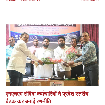
लेकिन मौजूदा नीतियों से संस्थानों की आर्थिक और प्रशासनिक स्थिति प्रभावित हो
रही है। *प्रमुख मांगें:* 1. *फीस वृद्धि तत्काल लागू हो:* हरियाणा मॉडल के अनुरूप
इसी सत्र से फीस बढ़ाई जाए। बढ़ती संचालन लागत, वेतन और रखरखाव के कारण
पुरानी फीस पर संचालन कठिन है। 2. *निम्स पोर्टल पर नोडल वेरिफिकेशन खत्म
हो:* पैन, आधार, OTP आधारित e-KYC के बाद अतिरिक्त नोडल वेरिफिकेशन
अनावश्यक और शोषणकारी है। 3. *थर्ड शिफ्ट बहाल हो:* दिन में नौकरी करने वाले
हजारों छात्रों को शाम की शिफ्ट न होने से प्रशिक्षण नहीं मिल पा रहा। 4.
*PMKVY 5.0 में भागीदारी मिले:* निजी संस्थानों के पास संसाधन और अनुभवी
स्टाफ होने के बावजूद योजनाओं में भागी...
एनएचएम संविदा कर्मचारियों ने प्रदेश स्तरीय
बैठक कर बनाई रणनीति