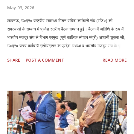
May 03, 2026
लखनऊ, उ०प्र० राष्ट्रीय स्वास्थ्य मिशन संविदा कर्मचारी संघ (रजि०) की
समस्याओं के सम्बन्ध में प्रदेश स्तरीय बैठक सम्पन्न हुई। बैठक में अतिथि के रूप में
भारतीय मजदूर संघ से विभाग प्रमुख (पूर्ण कालिक संगठन मंत्री) अश्वनी शुक्ला जी,
उ०प्र० राज्य कर्मचारी एशोसिएशन के प्रदेश अध्यक्ष व भारतीय मजदूर संघ के पूर्व
जिला अध्यक्ष लखनऊ हरिशरण मिश्रा जी एवं उनके प्रदेश महामंत्री महेन्द्र कुमार
SHARE
POST A COMMENT
READ MORE
दीक्षित जी की गरिमामयी उपस्थिति रही। बैठक की अध्यक्षता कर रहे एनएचएम संघ के
प्रदेश अध्यक्ष ठा० मयंक प्रताप सिंह ने सभी उपस्थित अतिथियों का स्वागत एवं
अभिनन्दन किया, इस बैठक में प्रदेश के समस्त जनपदों एवं मण्डलों से आये
पदाधिकारियों ने प्रतिभाग किया। प्रदेश अध्यक्ष मयंक प्रताप सिंह ने राष्ट्रीय
स्वास्थ्य मिशन के अन्तर्गत कार्यस्त संविदा कर्मचारियों की गम्भीर समस्याओं का
प्रकाश डालते हुये आगामी समय में कर्मचारियों की मुख्य मांगों में नियमितीकरण/समान
कार्य समान वेतन, वेतन बढ़ोत्तरी, जॉब सुरक्षा एवं कैशलेस चिकित्सा सुविधा अथवा
स्वास्थ्य बीमा शामिल हैं एवं इसके साथ ही कर्मचारियों के मानदेय भुगतान में आ रही
समस्याओं क...