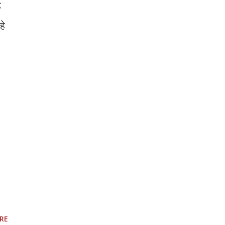
़
हे
RE