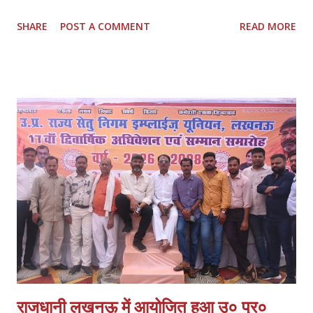
स्वर्ण व्यवसायियों ने प्रशासन को ज्ञापन सौंपकर बताया कि पीड़ित समर कसौधन ने
SHARE
POST A COMMENT
READ MORE
खुद बयान दिया है, जिसका वीडियो भी मौजूद है। इसके बावजूद पुलिस ने उनके भाई
की तहरीर पर केस दर्ज किया, जो दबाव में लिखी लगती है। व्यापारियों ने मांग की कि
मामले को छिनैती के बजाय लूट व हत्या के प्रयास की धाराओं में दर्ज किया जाए। ये
हैं प्रमुख मांगें 1. पीड़ित के बयान के आधार पर लूट व हत्या के प्रयास में मुकदमा
दर्ज हो। 2. समय सीमा में खुलासा कर अपराधियों की गिरफ्तारी और 100%
बरामदगी हो। 3. स्वर्ण व्यवसायी क्षेत्रों में अतिरिक्त पुलिस बल तैनात किया जाए।
4. आत्मरक्षा के लिए स्वर्ण व्यापारियों को प्राथमिकता पर शस्त्र लाइसेंस दिए जाएं।
व्यापारियों का कहना है कि घटना के बाद से माल के आवागमन में असुरक्षा महसूस हो
रही है और व्य...
राजधानी लखनऊ में आयोजित हुआ उ० प्र०