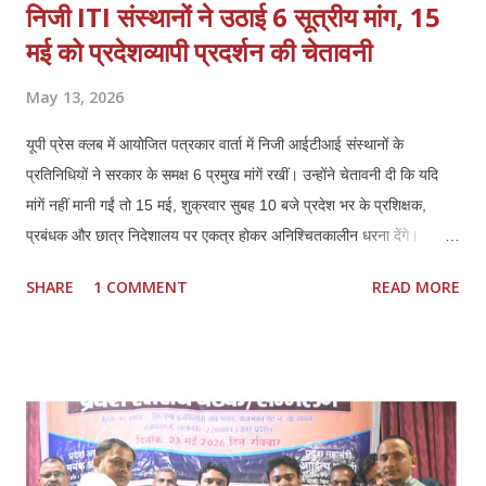
निजी ITI संस्थानों ने उठाई 6 सूत्रीय मांग, 15
मई को प्रदेशव्यापी प्रदर्शन की चेतावनी
May 13, 2026
यूपी प्रेस क्लब में आयोजित पत्रकार वार्ता में निजी आईटीआई संस्थानों के
प्रतिनिधियों ने सरकार के समक्ष 6 प्रमुख मांगें रखीं। उन्होंने चेतावनी दी कि यदि
मांगें नहीं मानी गईं तो 15 मई, शुक्रवार सुबह 10 बजे प्रदेश भर के प्रशिक्षक,
प्रबंधक और छात्र निदेशालय पर एकत्र होकर अनिश्चितकालीन धरना देंगे।
प्रतिनिधियों ने कहा कि कौशल विकास में निजी ITI की भूमिका महत्वपूर्ण रही है,
SHARE
1 COMMENT
READ MORE
लेकिन मौजूदा नीतियों से संस्थानों की आर्थिक और प्रशासनिक स्थिति प्रभावित हो
रही है। *प्रमुख मांगें:* 1. *फीस वृद्धि तत्काल लागू हो:* हरियाणा मॉडल के अनुरूप
इसी सत्र से फीस बढ़ाई जाए। बढ़ती संचालन लागत, वेतन और रखरखाव के कारण
पुरानी फीस पर संचालन कठिन है। 2. *निम्स पोर्टल पर नोडल वेरिफिकेशन खत्म
हो:* पैन, आधार, OTP आधारित e-KYC के बाद अतिरिक्त नोडल वेरिफिकेशन
अनावश्यक और शोषणकारी है। 3. *थर्ड शिफ्ट बहाल हो:* दिन में नौकरी करने वाले
हजारों छात्रों को शाम की शिफ्ट न होने से प्रशिक्षण नहीं मिल पा रहा। 4.