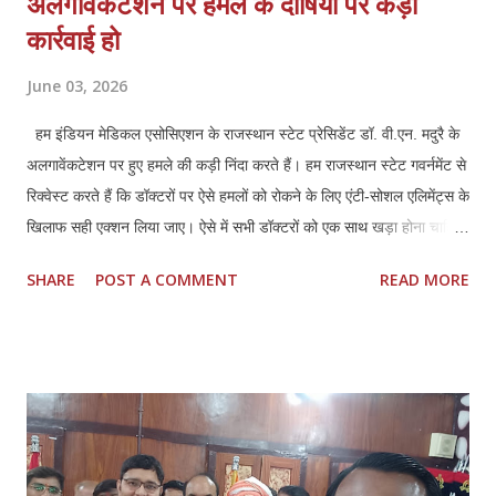
अलगावेंकटेशन पर हमले के दोषियों पर कड़ी
कार्रवाई हो
June 03, 2026
हम इंडियन मेडिकल एसोसिएशन के राजस्थान स्टेट प्रेसिडेंट डॉ. वी.एन. मदुरै के
अलगावेंकटेशन पर हुए हमले की कड़ी निंदा करते हैं। हम राजस्थान स्टेट गवर्नमेंट से
रिक्वेस्ट करते हैं कि डॉक्टरों पर ऐसे हमलों को रोकने के लिए एंटी-सोशल एलिमेंट्स के
खिलाफ सही एक्शन लिया जाए। ऐसे में सभी डॉक्टरों को एक साथ खड़ा होना चाहिए
और अपने हक और लीगल प्रोटेक्शन के लिए मिलकर लड़ना चाहिए।तमिलनाडु की
SHARE
POST A COMMENT
READ MORE
तरह राजस्थान में भी डॉक्टर्स एंड हॉस्पिटल प्रोटेक्शन एक्ट (TN HPA 48/2008)
बनाया जाना चाहिए। साथ ही, इस हमले में शामिल सभी लोगों की पहचान की जानी
चाहिए और कानून के मुताबिक उनके खिलाफ सही कार्रवाई की जानी चाहिए। सभी
अस्पतालों में सुरक्षा पक्की की जानी चाहिए। साथ ही, अस्पतालों को सुरक्षित इलाका
घोषित किया जाना चाहिए। सभी अस्पतालों में CCTV कैमरे लगाए जाने चाहिए और
उन्हें पूरी तरह से सुरक्षित रखा जाना चाहिए। सीनियर पुलिस अधिकारियों को यह
पक्का करना चाहिए कि पुलिस पेट्रोलिंग गाड़ियां अस्पताल के इलाकों में अक्सर