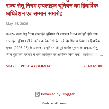
राज्य सेतु निगम एम्पलाइज यूनियन का द्विवार्षिक
अधिवेशन एवं सम्मान समारोह
May 14, 2026
उ०प्र० राज्य सेतु निगम इम्प्लाईज यूनियन की स्थापना के 34 वर्ष पूर्ण होने तथा
इम्प्लाईज यूनियन की केन्द्रीय कार्यकारिणी के 17वें द्विवार्षिक अधिवेशन / द्विवार्षिक
चुनाव (2026-28) के अवसर पर यूनियन की पूर्व घोषित सूचना के अनुसार सेतु
निगम मुख्यालय प्रांगण में भव्य कार्यक्रम का आयोजन किया गया। कार्यक्रम का
संचालन यूनियन के केन्द्रीय महामंत्री श्री शिशिर गुप्ता द्वारा किया गया। उक्त
SHARE
POST A COMMENT
READ MORE
आयोजन में प्रदेश स्तर के कर्मचारी नेता यथा श्री वी०पी० मिश्रा, राष्ट्रीय अध्यक्ष
(इप्सेफ) एवं अध्यक्ष, उ०प्र० कर्मचारी शिक्षक संयुक्त मोर्चा, श्री सतीश पाण्डेय
अध्यक्ष, जवाहर भवन इन्दिरा भवन कर्मचारी महासंघ, श्री अख्तर अली सिद्दीकी,
अध्यक्ष चतुर्थ श्रेणी सचिवालय संघ, श्री सुरेश रावत, अध्यक्ष, उ०प्र० संयुक्त
Powered by Blogger
कर्मचारी परिषद, श्री शिवकुमार यादव, अध्यक्ष, लो०नि०वि० परिवहन चालक संघ,
श्री मनोज कुमार मिश्रा, अध्यक्ष, उ०प्र० राज्य निगम कर्मचारी महासंघ, श्री शशि
Desh pratidin news