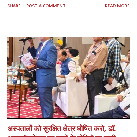
SHARE
POST A COMMENT
READ MORE
दीक्षित जी की गरिमामयी उपस्थिति रही। बैठक की अध्यक्षता कर रहे एनएचएम संघ के
प्रदेश अध्यक्ष ठा० मयंक प्रताप सिंह ने सभी उपस्थित अतिथियों का स्वागत एवं
अभिनन्दन किया, इस बैठक में प्रदेश के समस्त जनपदों एवं मण्डलों से आये
पदाधिकारियों ने प्रतिभाग किया। प्रदेश अध्यक्ष मयंक प्रताप सिंह ने राष्ट्रीय
स्वास्थ्य मिशन के अन्तर्गत कार्यस्त संविदा कर्मचारियों की गम्भीर समस्याओं का
प्रकाश डालते हुये आगामी समय में कर्मचारियों की मुख्य मांगों में नियमितीकरण/समान
कार्य समान वेतन, वेतन बढ़ोत्तरी, जॉब सुरक्षा एवं कैशलेस चिकित्सा सुविधा अथवा
स्वास्थ्य बीमा शामिल हैं एवं इसके साथ ही कर्मचारियों के मानदेय भुगतान में आ रही
समस्याओं क...
अस्पतालों को सुरक्षित क्षेत्र घोषित करो, डॉ.