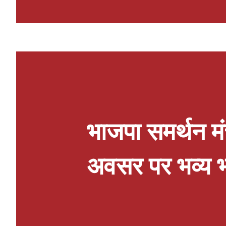
संबोधन में उन्होंने विजेता खिलाड़ियों को
समर्पण, खेल भावना एवं उत्कृष्ट प्रदर्शन 
प्रदर्शन करने के लिए प्रेरित किया। सम
हुआ। इसके पश्चात विद्यालय की प्रधानाच
प्रतिभागियों, प्रशिक्षकों एवं अभिभावकों
विकास, ...
भाजपा समर्थन मंच 
अवसर पर भव्य 