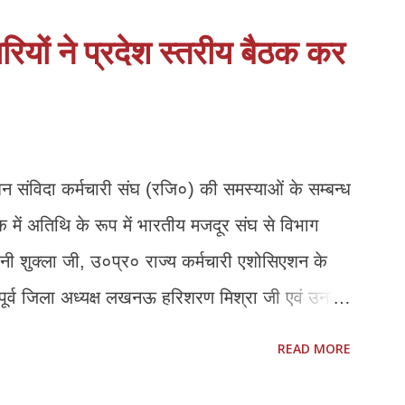
टल पर नोडल वेरिफिकेशन खत्म हो:* पैन, आधार, OTP
रियों ने प्रदेश स्तरीय बैठक कर
डल वेरिफिकेशन अनावश्यक और शोषणकारी है। 3.
रने वाले हजारों छात्रों को शाम की शिफ्ट न होने से
 5.0 में भागीदारी मिले:* निजी संस्थानों के पास
ूद योजनाओं में भागी...
न संविदा कर्मचारी संघ (रजि०) की समस्याओं के सम्बन्ध
ठक में अतिथि के रूप में भारतीय मजदूर संघ से विभाग
्वनी शुक्ला जी, उ०प्र० राज्य कर्मचारी एशोसिएशन के
 पूर्व जिला अध्यक्ष लखनऊ हरिशरण मिश्रा जी एवं उनके
ित जी की गरिमामयी उपस्थिति रही। बैठक की अध्यक्षता कर
READ MORE
 मयंक प्रताप सिंह ने सभी उपस्थित अतिथियों का स्वागत