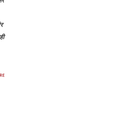
सर
और
ही
RE