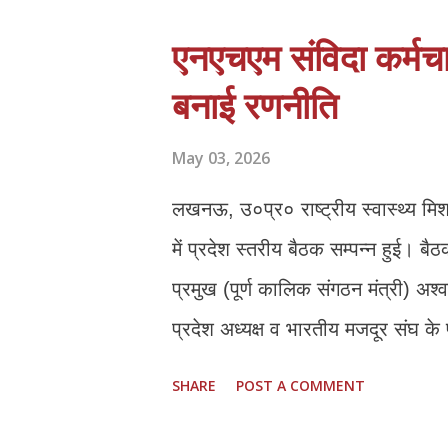
पर संचालन कठिन है। 2. *निम्स पोर्
एनएचएम संविदा कर्मचा
आधारित e-KYC के बाद अतिरिक्त नो
बनाई रणनीति
*थर्ड शिफ्ट बहाल हो:* दिन में नौकरी क
प्रशिक्षण नहीं मिल पा रहा। 4. *PMKVY
May 03, 2026
संसाधन और अनुभवी स्टाफ होने के बावज
लखनऊ, उ०प्र० राष्ट्रीय स्वास्थ्य मिश
में प्रदेश स्तरीय बैठक सम्पन्न हुई। बै
प्रमुख (पूर्ण कालिक संगठन मंत्री) अश
प्रदेश अध्यक्ष व भारतीय मजदूर संघ के
प्रदेश महामंत्री महेन्द्र कुमार दीक्ष
SHARE
POST A COMMENT
रहे एनएचएम संघ के प्रदेश अध्यक्ष ठा०