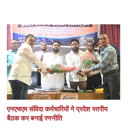
रही है। *प्रमुख मांगें:* 1. *फीस वृद्धि तत्काल लागू हो:* हरियाणा मॉडल के अनुरूप
इसी सत्र से फीस बढ़ाई जाए। बढ़ती संचालन लागत, वेतन और रखरखाव के कारण
पुरानी फीस पर संचालन कठिन है। 2. *निम्स पोर्टल पर नोडल वेरिफिकेशन खत्म
हो:* पैन, आधार, OTP आधारित e-KYC के बाद अतिरिक्त नोडल वेरिफिकेशन
अनावश्यक और शोषणकारी है। 3. *थर्ड शिफ्ट बहाल हो:* दिन में नौकरी करने वाले
हजारों छात्रों को शाम की शिफ्ट न होने से प्रशिक्षण नहीं मिल पा रहा। 4.
*PMKVY 5.0 में भागीदारी मिले:* निजी संस्थानों के पास संसाधन और अनुभवी
स्टाफ होने के बावजूद योजनाओं में भागी...
एनएचएम संविदा कर्मचारियों ने प्रदेश स्तरीय
बैठक कर बनाई रणनीति