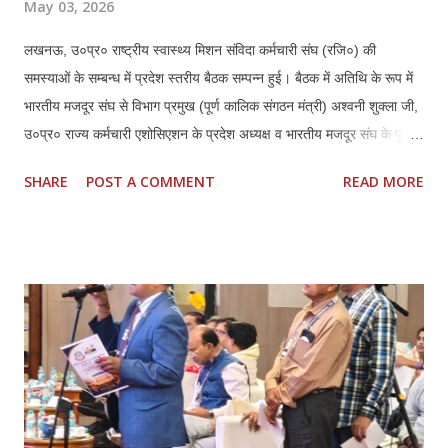
May 03, 2026
लखनऊ, उ०प्र० राष्ट्रीय स्वास्थ्य मिशन संविदा कर्मचारी संघ (रजि०) की
समस्याओं के सम्बन्ध में प्रदेश स्तरीय बैठक सम्पन्न हुई। बैठक में अतिथि के रूप में
भारतीय मजदूर संघ से विभाग प्रमुख (पूर्ण कालिक संगठन मंत्री) अश्वनी शुक्ला जी,
उ०प्र० राज्य कर्मचारी एशोसिएशन के प्रदेश अध्यक्ष व भारतीय मजदूर संघ के पूर्व
जिला अध्यक्ष लखनऊ हरिशरण मिश्रा जी एवं उनके प्रदेश महामंत्री महेन्द्र कुमार
SHARE
POST A COMMENT
READ MORE
दीक्षित जी की गरिमामयी उपस्थिति रही। बैठक की अध्यक्षता कर रहे एनएचएम संघ के
प्रदेश अध्यक्ष ठा० मयंक प्रताप सिंह ने सभी उपस्थित अतिथियों का स्वागत एवं
अभिनन्दन किया, इस बैठक में प्रदेश के समस्त जनपदों एवं मण्डलों से आये
पदाधिकारियों ने प्रतिभाग किया। प्रदेश अध्यक्ष मयंक प्रताप सिंह ने राष्ट्रीय
स्वास्थ्य मिशन के अन्तर्गत कार्यस्त संविदा कर्मचारियों की गम्भीर समस्याओं का
प्रकाश डालते हुये आगामी समय में कर्मचारियों की मुख्य मांगों में नियमितीकरण/समान
कार्य समान वेतन, वेतन बढ़ोत्तरी, जॉब सुरक्षा एवं कैशलेस चिकित्सा सुविधा अथवा
स्वास्थ्य बीमा शामिल हैं एवं इसके साथ ही कर्मचारियों के मानदेय भुगतान में आ रही
समस्याओं क...