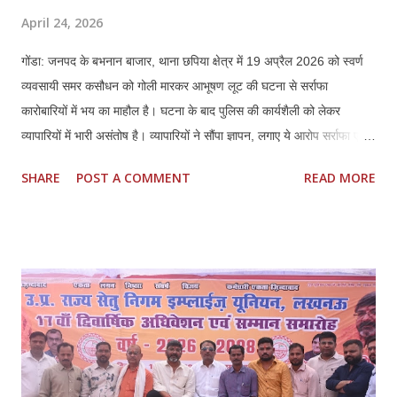
April 24, 2026
गोंडा: जनपद के बभनान बाजार, थाना छपिया क्षेत्र में 19 अप्रैल 2026 को स्वर्ण
व्यवसायी समर कसौधन को गोली मारकर आभूषण लूट की घटना से सर्राफा
कारोबारियों में भय का माहौल है। घटना के बाद पुलिस की कार्यशैली को लेकर
व्यापारियों में भारी असंतोष है। व्यापारियों ने सौंपा ज्ञापन, लगाए ये आरोप सर्राफा एवं
स्वर्ण व्यवसायियों ने प्रशासन को ज्ञापन सौंपकर बताया कि पीड़ित समर कसौधन ने
SHARE
POST A COMMENT
READ MORE
खुद बयान दिया है, जिसका वीडियो भी मौजूद है। इसके बावजूद पुलिस ने उनके भाई
की तहरीर पर केस दर्ज किया, जो दबाव में लिखी लगती है। व्यापारियों ने मांग की कि
मामले को छिनैती के बजाय लूट व हत्या के प्रयास की धाराओं में दर्ज किया जाए। ये
हैं प्रमुख मांगें 1. पीड़ित के बयान के आधार पर लूट व हत्या के प्रयास में मुकदमा
दर्ज हो। 2. समय सीमा में खुलासा कर अपराधियों की गिरफ्तारी और 100%
बरामदगी हो। 3. स्वर्ण व्यवसायी क्षेत्रों में अतिरिक्त पुलिस बल तैनात किया जाए।
4. आत्मरक्षा के लिए स्वर्ण व्यापारियों को प्राथमिकता पर शस्त्र लाइसेंस दिए जाएं।
व्यापारियों का कहना है कि घटना के बाद से माल के आवागमन में असुरक्षा महसूस हो
रही है और व्य...