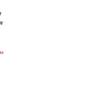
न
ीव
RE