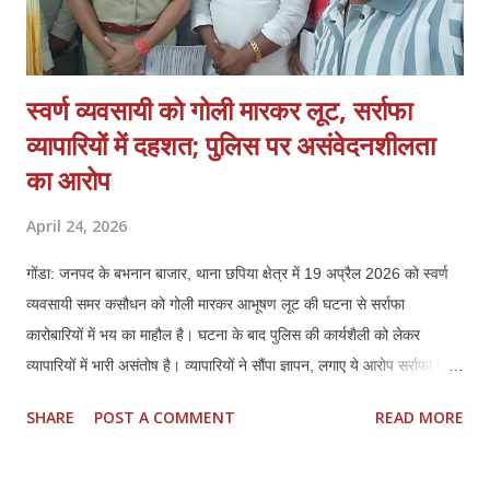
स्वर्ण व्यवसायी को गोली मारकर लूट, सर्राफा
व्यापारियों में दहशत; पुलिस पर असंवेदनशीलता
का आरोप
April 24, 2026
गोंडा: जनपद के बभनान बाजार, थाना छपिया क्षेत्र में 19 अप्रैल 2026 को स्वर्ण
व्यवसायी समर कसौधन को गोली मारकर आभूषण लूट की घटना से सर्राफा
कारोबारियों में भय का माहौल है। घटना के बाद पुलिस की कार्यशैली को लेकर
व्यापारियों में भारी असंतोष है। व्यापारियों ने सौंपा ज्ञापन, लगाए ये आरोप सर्राफा एवं
स्वर्ण व्यवसायियों ने प्रशासन को ज्ञापन सौंपकर बताया कि पीड़ित समर कसौधन ने
SHARE
POST A COMMENT
READ MORE
खुद बयान दिया है, जिसका वीडियो भी मौजूद है। इसके बावजूद पुलिस ने उनके भाई
की तहरीर पर केस दर्ज किया, जो दबाव में लिखी लगती है। व्यापारियों ने मांग की कि
मामले को छिनैती के बजाय लूट व हत्या के प्रयास की धाराओं में दर्ज किया जाए। ये