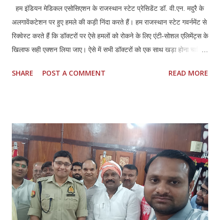
हम इंडियन मेडिकल एसोसिएशन के राजस्थान स्टेट प्रेसिडेंट डॉ. वी.एन. मदुरै के
अलगावेंकटेशन पर हुए हमले की कड़ी निंदा करते हैं। हम राजस्थान स्टेट गवर्नमेंट से
रिक्वेस्ट करते हैं कि डॉक्टरों पर ऐसे हमलों को रोकने के लिए एंटी-सोशल एलिमेंट्स के
खिलाफ सही एक्शन लिया जाए। ऐसे में सभी डॉक्टरों को एक साथ खड़ा होना चाहिए
और अपने हक और लीगल प्रोटेक्शन के लिए मिलकर लड़ना चाहिए।तमिलनाडु की
SHARE
POST A COMMENT
READ MORE
तरह राजस्थान में भी डॉक्टर्स एंड हॉस्पिटल प्रोटेक्शन एक्ट (TN HPA 48/2008)
बनाया जाना चाहिए। साथ ही, इस हमले में शामिल सभी लोगों की पहचान की जानी
चाहिए और कानून के मुताबिक उनके खिलाफ सही कार्रवाई की जानी चाहिए। सभी
अस्पतालों में सुरक्षा पक्की की जानी चाहिए। साथ ही, अस्पतालों को सुरक्षित इलाका
घोषित किया जाना चाहिए। सभी अस्पतालों में CCTV कैमरे लगाए जाने चाहिए और
उन्हें पूरी तरह से सुरक्षित रखा जाना चाहिए। सीनियर पुलिस अधिकारियों को यह
पक्का करना चाहिए कि पुलिस पेट्रोलिंग गाड़ियां अस्पताल के इलाकों में अक्सर
पेट्रोलिंग करें।