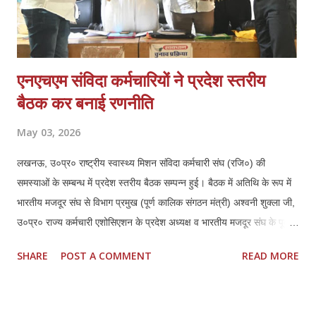
एनएचएम संविदा कर्मचारियों ने प्रदेश स्तरीय
बैठक कर बनाई रणनीति
May 03, 2026
लखनऊ, उ०प्र० राष्ट्रीय स्वास्थ्य मिशन संविदा कर्मचारी संघ (रजि०) की
समस्याओं के सम्बन्ध में प्रदेश स्तरीय बैठक सम्पन्न हुई। बैठक में अतिथि के रूप में
भारतीय मजदूर संघ से विभाग प्रमुख (पूर्ण कालिक संगठन मंत्री) अश्वनी शुक्ला जी,
उ०प्र० राज्य कर्मचारी एशोसिएशन के प्रदेश अध्यक्ष व भारतीय मजदूर संघ के पूर्व
जिला अध्यक्ष लखनऊ हरिशरण मिश्रा जी एवं उनके प्रदेश महामंत्री महेन्द्र कुमार
SHARE
POST A COMMENT
READ MORE
दीक्षित जी की गरिमामयी उपस्थिति रही। बैठक की अध्यक्षता कर रहे एनएचएम संघ के
प्रदेश अध्यक्ष ठा० मयंक प्रताप सिंह ने सभी उपस्थित अतिथियों का स्वागत एवं
अभिनन्दन किया, इस बैठक में प्रदेश के समस्त जनपदों एवं मण्डलों से आये