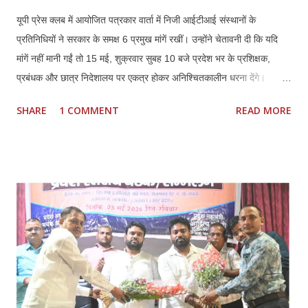
यूपी प्रेस क्लब में आयोजित पत्रकार वार्ता में निजी आईटीआई संस्थानों के
प्रतिनिधियों ने सरकार के समक्ष 6 प्रमुख मांगें रखीं। उन्होंने चेतावनी दी कि यदि
मांगें नहीं मानी गईं तो 15 मई, शुक्रवार सुबह 10 बजे प्रदेश भर के प्रशिक्षक,
प्रबंधक और छात्र निदेशालय पर एकत्र होकर अनिश्चितकालीन धरना देंगे।
प्रतिनिधियों ने कहा कि कौशल विकास में निजी ITI की भूमिका महत्वपूर्ण रही है,
SHARE
1 COMMENT
READ MORE
लेकिन मौजूदा नीतियों से संस्थानों की आर्थिक और प्रशासनिक स्थिति प्रभावित हो
रही है। *प्रमुख मांगें:* 1. *फीस वृद्धि तत्काल लागू हो:* हरियाणा मॉडल के अनुरूप
इसी सत्र से फीस बढ़ाई जाए। बढ़ती संचालन लागत, वेतन और रखरखाव के कारण
पुरानी फीस पर संचालन कठिन है। 2. *निम्स पोर्टल पर नोडल वेरिफिकेशन खत्म
हो:* पैन, आधार, OTP आधारित e-KYC के बाद अतिरिक्त नोडल वेरिफिकेशन
अनावश्यक और शोषणकारी है। 3. *थर्ड शिफ्ट बहाल हो:* दिन में नौकरी करने वाले
हजारों छात्रों को शाम की शिफ्ट न होने से प्रशिक्षण नहीं मिल पा रहा। 4.
*PMKVY 5.0 में भागीदारी मिले:* निजी संस्थानों के पास संसाधन और अनुभवी
स्टाफ होने के बावजूद योजनाओं में भागी...