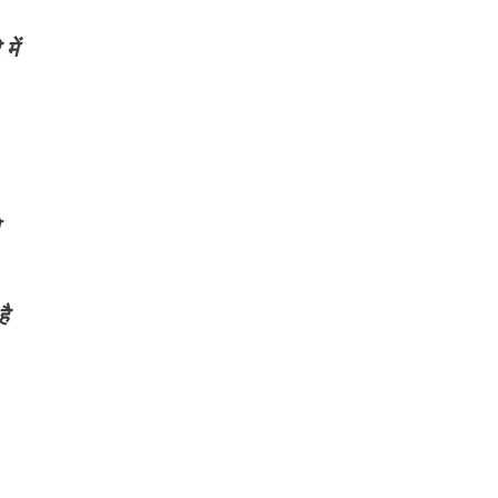
में
ै