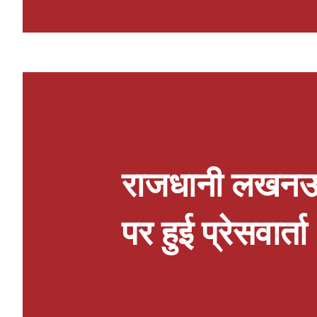
फिल्म के दमदार पोस्टर्स, टीजर और हा
झलक दिखाते हुए दर्शकों के बीच उत्सुक
1947' के दमदार ट्रेलर को दर्शकों का 
फिल्म की टीम लगातार अलग-अलग शहरों
देओल और प्रीति जिंटा फिल्म के प्रमो
लखनऊ पहुंची, जहां उन्होंने दर्शकों और 
राजधानी लखनऊ म
पर हुई प्रेसवार्ता