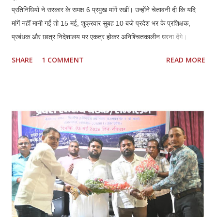
प्रतिनिधियों ने सरकार के समक्ष 6 प्रमुख मांगें रखीं। उन्होंने चेतावनी दी कि यदि
मांगें नहीं मानी गईं तो 15 मई, शुक्रवार सुबह 10 बजे प्रदेश भर के प्रशिक्षक,
प्रबंधक और छात्र निदेशालय पर एकत्र होकर अनिश्चितकालीन धरना देंगे।
प्रतिनिधियों ने कहा कि कौशल विकास में निजी ITI की भूमिका महत्वपूर्ण रही है,
SHARE
1 COMMENT
READ MORE
लेकिन मौजूदा नीतियों से संस्थानों की आर्थिक और प्रशासनिक स्थिति प्रभावित हो
रही है। *प्रमुख मांगें:* 1. *फीस वृद्धि तत्काल लागू हो:* हरियाणा मॉडल के अनुरूप
इसी सत्र से फीस बढ़ाई जाए। बढ़ती संचालन लागत, वेतन और रखरखाव के कारण
पुरानी फीस पर संचालन कठिन है। 2. *निम्स पोर्टल पर नोडल वेरिफिकेशन खत्म
हो:* पैन, आधार, OTP आधारित e-KYC के बाद अतिरिक्त नोडल वेरिफिकेशन
अनावश्यक और शोषणकारी है। 3. *थर्ड शिफ्ट बहाल हो:* दिन में नौकरी करने वाले
हजारों छात्रों को शाम की शिफ्ट न होने से प्रशिक्षण नहीं मिल पा रहा। 4.
*PMKVY 5.0 में भागीदारी मिले:* निजी संस्थानों के पास संसाधन और अनुभवी
स्टाफ होने के बावजूद योजनाओं में भागी...