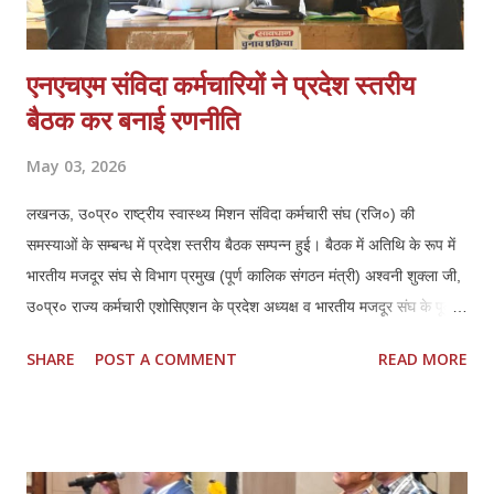
एनएचएम संविदा कर्मचारियों ने प्रदेश स्तरीय
बैठक कर बनाई रणनीति
May 03, 2026
लखनऊ, उ०प्र० राष्ट्रीय स्वास्थ्य मिशन संविदा कर्मचारी संघ (रजि०) की
समस्याओं के सम्बन्ध में प्रदेश स्तरीय बैठक सम्पन्न हुई। बैठक में अतिथि के रूप में
भारतीय मजदूर संघ से विभाग प्रमुख (पूर्ण कालिक संगठन मंत्री) अश्वनी शुक्ला जी,
उ०प्र० राज्य कर्मचारी एशोसिएशन के प्रदेश अध्यक्ष व भारतीय मजदूर संघ के पूर्व
जिला अध्यक्ष लखनऊ हरिशरण मिश्रा जी एवं उनके प्रदेश महामंत्री महेन्द्र कुमार
SHARE
POST A COMMENT
READ MORE
दीक्षित जी की गरिमामयी उपस्थिति रही। बैठक की अध्यक्षता कर रहे एनएचएम संघ के
प्रदेश अध्यक्ष ठा० मयंक प्रताप सिंह ने सभी उपस्थित अतिथियों का स्वागत एवं
अभिनन्दन किया, इस बैठक में प्रदेश के समस्त जनपदों एवं मण्डलों से आये
पदाधिकारियों ने प्रतिभाग किया। प्रदेश अध्यक्ष मयंक प्रताप सिंह ने राष्ट्रीय
स्वास्थ्य मिशन के अन्तर्गत कार्यस्त संविदा कर्मचारियों की गम्भीर समस्याओं का