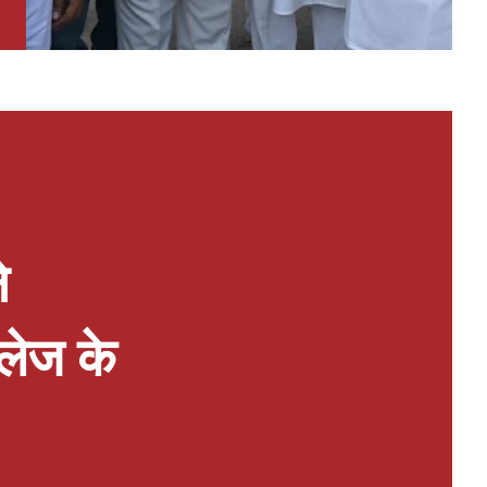
े
ॉलेज के