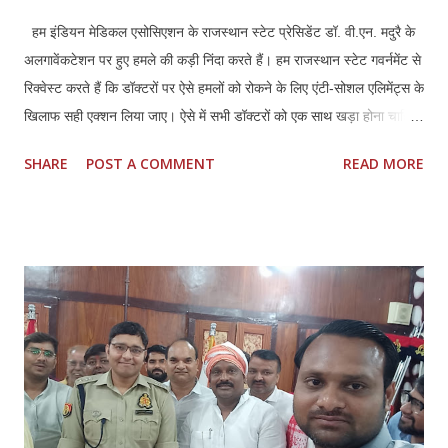
हम इंडियन मेडिकल एसोसिएशन के राजस्थान स्टेट प्रेसिडेंट डॉ. वी.एन. मदुरै के
अलगावेंकटेशन पर हुए हमले की कड़ी निंदा करते हैं। हम राजस्थान स्टेट गवर्नमेंट से
रिक्वेस्ट करते हैं कि डॉक्टरों पर ऐसे हमलों को रोकने के लिए एंटी-सोशल एलिमेंट्स के
खिलाफ सही एक्शन लिया जाए। ऐसे में सभी डॉक्टरों को एक साथ खड़ा होना चाहिए
और अपने हक और लीगल प्रोटेक्शन के लिए मिलकर लड़ना चाहिए।तमिलनाडु की
SHARE
POST A COMMENT
READ MORE
तरह राजस्थान में भी डॉक्टर्स एंड हॉस्पिटल प्रोटेक्शन एक्ट (TN HPA 48/2008)
बनाया जाना चाहिए। साथ ही, इस हमले में शामिल सभी लोगों की पहचान की जानी
चाहिए और कानून के मुताबिक उनके खिलाफ सही कार्रवाई की जानी चाहिए। सभी
अस्पतालों में सुरक्षा पक्की की जानी चाहिए। साथ ही, अस्पतालों को सुरक्षित इलाका
घोषित किया जाना चाहिए। सभी अस्पतालों में CCTV कैमरे लगाए जाने चाहिए और
उन्हें पूरी तरह से सुरक्षित रखा जाना चाहिए। सीनियर पुलिस अधिकारियों को यह
पक्का करना चाहिए कि पुलिस पेट्रोलिंग गाड़ियां अस्पताल के इलाकों में अक्सर
पेट्रोलिंग करें।