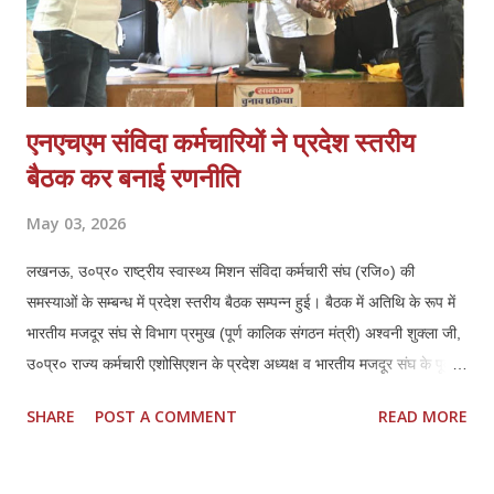
एनएचएम संविदा कर्मचारियों ने प्रदेश स्तरीय
बैठक कर बनाई रणनीति
May 03, 2026
लखनऊ, उ०प्र० राष्ट्रीय स्वास्थ्य मिशन संविदा कर्मचारी संघ (रजि०) की
समस्याओं के सम्बन्ध में प्रदेश स्तरीय बैठक सम्पन्न हुई। बैठक में अतिथि के रूप में
भारतीय मजदूर संघ से विभाग प्रमुख (पूर्ण कालिक संगठन मंत्री) अश्वनी शुक्ला जी,
उ०प्र० राज्य कर्मचारी एशोसिएशन के प्रदेश अध्यक्ष व भारतीय मजदूर संघ के पूर्व
जिला अध्यक्ष लखनऊ हरिशरण मिश्रा जी एवं उनके प्रदेश महामंत्री महेन्द्र कुमार
SHARE
POST A COMMENT
READ MORE
दीक्षित जी की गरिमामयी उपस्थिति रही। बैठक की अध्यक्षता कर रहे एनएचएम संघ के
प्रदेश अध्यक्ष ठा० मयंक प्रताप सिंह ने सभी उपस्थित अतिथियों का स्वागत एवं
अभिनन्दन किया, इस बैठक में प्रदेश के समस्त जनपदों एवं मण्डलों से आये