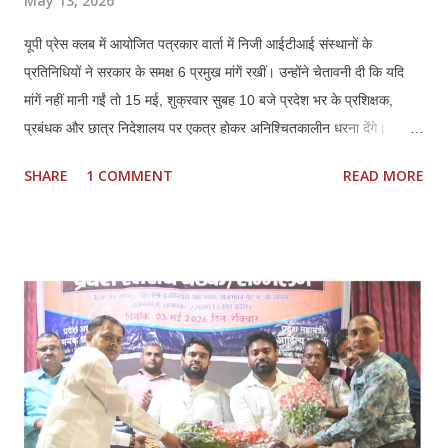
May 13, 2026
यूपी प्रेस क्लब में आयोजित पत्रकार वार्ता में निजी आईटीआई संस्थानों के
प्रतिनिधियों ने सरकार के समक्ष 6 प्रमुख मांगें रखीं। उन्होंने चेतावनी दी कि यदि
मांगें नहीं मानी गईं तो 15 मई, शुक्रवार सुबह 10 बजे प्रदेश भर के प्रशिक्षक,
प्रबंधक और छात्र निदेशालय पर एकत्र होकर अनिश्चितकालीन धरना देंगे।
प्रतिनिधियों ने कहा कि कौशल विकास में निजी ITI की भूमिका महत्वपूर्ण रही है,
SHARE
1 COMMENT
READ MORE
लेकिन मौजूदा नीतियों से संस्थानों की आर्थिक और प्रशासनिक स्थिति प्रभावित हो
रही है। *प्रमुख मांगें:* 1. *फीस वृद्धि तत्काल लागू हो:* हरियाणा मॉडल के अनुरूप
इसी सत्र से फीस बढ़ाई जाए। बढ़ती संचालन लागत, वेतन और रखरखाव के कारण
पुरानी फीस पर संचालन कठिन है। 2. *निम्स पोर्टल पर नोडल वेरिफिकेशन खत्म
हो:* पैन, आधार, OTP आधारित e-KYC के बाद अतिरिक्त नोडल वेरिफिकेशन
अनावश्यक और शोषणकारी है। 3. *थर्ड शिफ्ट बहाल हो:* दिन में नौकरी करने वाले
हजारों छात्रों को शाम की शिफ्ट न होने से प्रशिक्षण नहीं मिल पा रहा। 4.
*PMKVY 5.0 में भागीदारी मिले:* निजी संस्थानों के पास संसाधन और अनुभवी
स्टाफ होने के बावजूद योजनाओं में भागी...