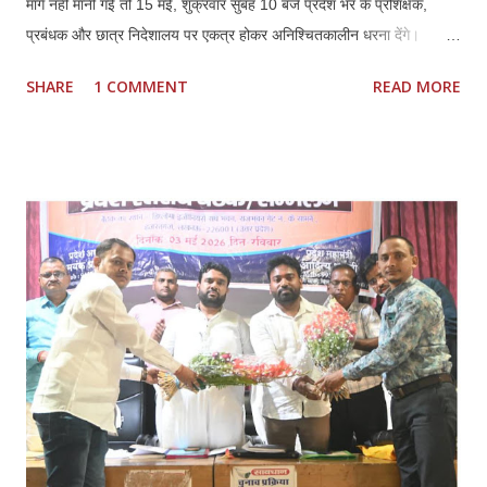
मांगें नहीं मानी गईं तो 15 मई, शुक्रवार सुबह 10 बजे प्रदेश भर के प्रशिक्षक,
प्रबंधक और छात्र निदेशालय पर एकत्र होकर अनिश्चितकालीन धरना देंगे।
प्रतिनिधियों ने कहा कि कौशल विकास में निजी ITI की भूमिका महत्वपूर्ण रही है,
SHARE
1 COMMENT
READ MORE
लेकिन मौजूदा नीतियों से संस्थानों की आर्थिक और प्रशासनिक स्थिति प्रभावित हो
रही है। *प्रमुख मांगें:* 1. *फीस वृद्धि तत्काल लागू हो:* हरियाणा मॉडल के अनुरूप
इसी सत्र से फीस बढ़ाई जाए। बढ़ती संचालन लागत, वेतन और रखरखाव के कारण
पुरानी फीस पर संचालन कठिन है। 2. *निम्स पोर्टल पर नोडल वेरिफिकेशन खत्म
हो:* पैन, आधार, OTP आधारित e-KYC के बाद अतिरिक्त नोडल वेरिफिकेशन
अनावश्यक और शोषणकारी है। 3. *थर्ड शिफ्ट बहाल हो:* दिन में नौकरी करने वाले
हजारों छात्रों को शाम की शिफ्ट न होने से प्रशिक्षण नहीं मिल पा रहा। 4.
*PMKVY 5.0 में भागीदारी मिले:* निजी संस्थानों के पास संसाधन और अनुभवी
स्टाफ होने के बावजूद योजनाओं में भागी...