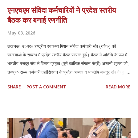
एनएचएम संविदा कर्मचारियों ने प्रदेश स्तरीय
बैठक कर बनाई रणनीति
May 03, 2026
लखनऊ, उ०प्र० राष्ट्रीय स्वास्थ्य मिशन संविदा कर्मचारी संघ (रजि०) की
समस्याओं के सम्बन्ध में प्रदेश स्तरीय बैठक सम्पन्न हुई। बैठक में अतिथि के रूप में
भारतीय मजदूर संघ से विभाग प्रमुख (पूर्ण कालिक संगठन मंत्री) अश्वनी शुक्ला जी,
उ०प्र० राज्य कर्मचारी एशोसिएशन के प्रदेश अध्यक्ष व भारतीय मजदूर संघ के पूर्व
जिला अध्यक्ष लखनऊ हरिशरण मिश्रा जी एवं उनके प्रदेश महामंत्री महेन्द्र कुमार
SHARE
POST A COMMENT
READ MORE
दीक्षित जी की गरिमामयी उपस्थिति रही। बैठक की अध्यक्षता कर रहे एनएचएम संघ के
प्रदेश अध्यक्ष ठा० मयंक प्रताप सिंह ने सभी उपस्थित अतिथियों का स्वागत एवं
अभिनन्दन किया, इस बैठक में प्रदेश के समस्त जनपदों एवं मण्डलों से आये
पदाधिकारियों ने प्रतिभाग किया। प्रदेश अध्यक्ष मयंक प्रताप सिंह ने राष्ट्रीय
स्वास्थ्य मिशन के अन्तर्गत कार्यस्त संविदा कर्मचारियों की गम्भीर समस्याओं का
प्रकाश डालते हुये आगामी समय में कर्मचारियों की मुख्य मांगों में नियमितीकरण/समान