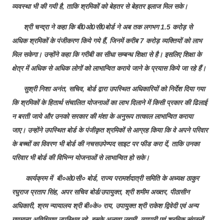
व्यवस्था भी की गयी है, ताकि श्रमिकों को बेहतर से बेहतर इलाज मिल सके।
श्री चन्द्रा ने कहा कि बी0ओ0सी0बोर्ड ने अब तक लगभग 1.5 करोड़ से
अधिक श्रमिकों के पंजीकरण किये गये हैं, जिनमें करीब 7 करोड़ व्यक्तियों को लाभ
मिल सकेगा। उन्होंने कहा कि गरीबी का सीधा सम्बन्ध शिक्षा से है। इसलिए शिक्षा के
क्षेत्र में अधिक से अधिक लोगों को लाभान्वित कराये जाने के प्रयास किये जा रहे हैं।
सुश्री निशा अनंत, सचिव, बोर्ड द्वारा उपस्थित अधिकारियों को निर्देश दिया गया
कि श्रमिकों के हितार्थ संचालित योजनाओं का लाभ दिलाने में किसी प्रकार की ढिलाई
न बरती जाये और उनको सरकार की मंशा के अनुरूप तत्काल लाभान्वित कराया
जाए। उन्होंने उपस्थित बोर्ड के पंजीकृत श्रमिकों से आग्रह किया कि वे अपने परिवार
के बच्चों का विवरण भी बोर्ड की नचसउपेण्पद साइट पर फीड करा दें, ताकि उनका
परिवार भी बोर्ड की विभिन्न योजनाओं से लाभान्वित हो सके।
कार्यक्रम में बी०ओ0सी० बोर्ड, राज्य परामर्शदात्री समिति के अध्यक्ष ठाकुर
रघुराज प्रताप सिंह, अपर सचिव बोर्ड/उपायुक्त, श्री शमीम अख्तर, पीठासीन
अधिकारी, श्रम न्यायालय श्री बी०के० राय, उपायुक्त श्री राकेश द्विवेदी एवं अन्य
गणमान्य अतिथिगण उपस्थित रहे, इसके अलावा उद्यमी, व्यापारी एवं श्रमिक संगठनों