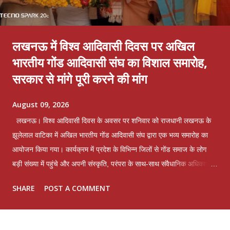
लखनऊ में विश्व आदिवासी दिवस पर अखिल
भारतीय गोंड आदिवासी संघ का विशाल समारोह,
सरकार से मांगे पूरी करने की मांग
August 09, 2026
लखनऊ। विश्व आदिवासी दिवस के अवसर पर शनिवार को राजधानी लखनऊ के
झूलेलाल वाटिका में अखिल भारतीय गोंड आदिवासी संघ द्वारा एक भव्य समारोह का
आयोजन किया गया। कार्यक्रम में प्रदेश के विभिन्न जिलों से गोंड समाज के लोग
बड़ी संख्या में पहुंचे और अपनी संस्कृति, परंपरा के साथ-साथ संवैधानिक अधिकारों
की रक्षा का संकल्प दोहराया। समारोह के दौरान संघ के पदाधिकारियों ने प्रदेश
SHARE
POST A COMMENT
सरकार के नाम एक स्मारक पत्र तैयार कर उसे शासन को प्रेषित करने की घोषणा
की। इस पत्र में गोंड जाति एवं उसकी उपजातियों धुरिया, नायक, ओझा, पठारी और
राजगोंड से जुड़ी लंबे समय से चली आ रही समस्याओं का उल्लेख किया गया है।