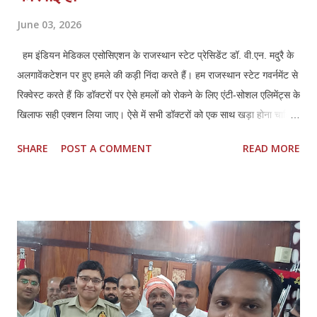
June 03, 2026
हम इंडियन मेडिकल एसोसिएशन के राजस्थान स्टेट प्रेसिडेंट डॉ. वी.एन. मदुरै के
अलगावेंकटेशन पर हुए हमले की कड़ी निंदा करते हैं। हम राजस्थान स्टेट गवर्नमेंट से
रिक्वेस्ट करते हैं कि डॉक्टरों पर ऐसे हमलों को रोकने के लिए एंटी-सोशल एलिमेंट्स के
खिलाफ सही एक्शन लिया जाए। ऐसे में सभी डॉक्टरों को एक साथ खड़ा होना चाहिए
और अपने हक और लीगल प्रोटेक्शन के लिए मिलकर लड़ना चाहिए।तमिलनाडु की
SHARE
POST A COMMENT
READ MORE
तरह राजस्थान में भी डॉक्टर्स एंड हॉस्पिटल प्रोटेक्शन एक्ट (TN HPA 48/2008)
बनाया जाना चाहिए। साथ ही, इस हमले में शामिल सभी लोगों की पहचान की जानी
चाहिए और कानून के मुताबिक उनके खिलाफ सही कार्रवाई की जानी चाहिए। सभी
अस्पतालों में सुरक्षा पक्की की जानी चाहिए। साथ ही, अस्पतालों को सुरक्षित इलाका
घोषित किया जाना चाहिए। सभी अस्पतालों में CCTV कैमरे लगाए जाने चाहिए और
उन्हें पूरी तरह से सुरक्षित रखा जाना चाहिए। सीनियर पुलिस अधिकारियों को यह
पक्का करना चाहिए कि पुलिस पेट्रोलिंग गाड़ियां अस्पताल के इलाकों में अक्सर
पेट्रोलिंग करें।