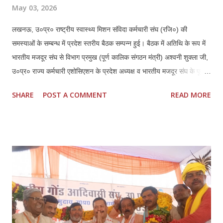
May 03, 2026
लखनऊ, उ०प्र० राष्ट्रीय स्वास्थ्य मिशन संविदा कर्मचारी संघ (रजि०) की
समस्याओं के सम्बन्ध में प्रदेश स्तरीय बैठक सम्पन्न हुई। बैठक में अतिथि के रूप में
भारतीय मजदूर संघ से विभाग प्रमुख (पूर्ण कालिक संगठन मंत्री) अश्वनी शुक्ला जी,
उ०प्र० राज्य कर्मचारी एशोसिएशन के प्रदेश अध्यक्ष व भारतीय मजदूर संघ के पूर्व
जिला अध्यक्ष लखनऊ हरिशरण मिश्रा जी एवं उनके प्रदेश महामंत्री महेन्द्र कुमार
SHARE
POST A COMMENT
READ MORE
दीक्षित जी की गरिमामयी उपस्थिति रही। बैठक की अध्यक्षता कर रहे एनएचएम संघ के
प्रदेश अध्यक्ष ठा० मयंक प्रताप सिंह ने सभी उपस्थित अतिथियों का स्वागत एवं
अभिनन्दन किया, इस बैठक में प्रदेश के समस्त जनपदों एवं मण्डलों से आये
पदाधिकारियों ने प्रतिभाग किया। प्रदेश अध्यक्ष मयंक प्रताप सिंह ने राष्ट्रीय
स्वास्थ्य मिशन के अन्तर्गत कार्यस्त संविदा कर्मचारियों की गम्भीर समस्याओं का
प्रकाश डालते हुये आगामी समय में कर्मचारियों की मुख्य मांगों में नियमितीकरण/समान
कार्य समान वेतन, वेतन बढ़ोत्तरी, जॉब सुरक्षा एवं कैशलेस चिकित्सा सुविधा अथवा
स्वास्थ्य बीमा शामिल हैं एवं इसके साथ ही कर्मचारियों के मानदेय भुगतान में आ रही
समस्याओं क...