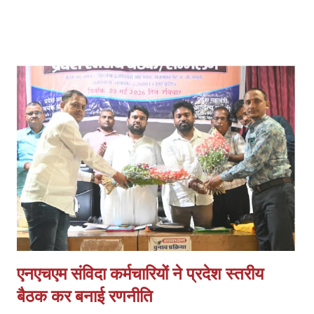
रही है। *प्रमुख मांगें:* 1. *फीस वृद्धि तत्काल लागू हो:* हरियाणा मॉडल के अनुरूप
इसी सत्र से फीस बढ़ाई जाए। बढ़ती संचालन लागत, वेतन और रखरखाव के कारण
पुरानी फीस पर संचालन कठिन है। 2. *निम्स पोर्टल पर नोडल वेरिफिकेशन खत्म
हो:* पैन, आधार, OTP आधारित e-KYC के बाद अतिरिक्त नोडल वेरिफिकेशन
अनावश्यक और शोषणकारी है। 3. *थर्ड शिफ्ट बहाल हो:* दिन में नौकरी करने वाले
हजारों छात्रों को शाम की शिफ्ट न होने से प्रशिक्षण नहीं मिल पा रहा। 4.
*PMKVY 5.0 में भागीदारी मिले:* निजी संस्थानों के पास संसाधन और अनुभवी
स्टाफ होने के बावजूद योजनाओं में भागी...
एनएचएम संविदा कर्मचारियों ने प्रदेश स्तरीय
बैठक कर बनाई रणनीति