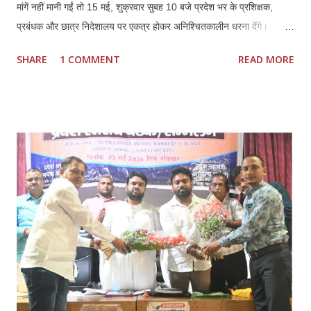
मांगें नहीं मानी गईं तो 15 मई, शुक्रवार सुबह 10 बजे प्रदेश भर के प्रशिक्षक,
प्रबंधक और छात्र निदेशालय पर एकत्र होकर अनिश्चितकालीन धरना देंगे।
प्रतिनिधियों ने कहा कि कौशल विकास में निजी ITI की भूमिका महत्वपूर्ण रही है,
SHARE
1 COMMENT
READ MORE
लेकिन मौजूदा नीतियों से संस्थानों की आर्थिक और प्रशासनिक स्थिति प्रभावित हो
रही है। *प्रमुख मांगें:* 1. *फीस वृद्धि तत्काल लागू हो:* हरियाणा मॉडल के अनुरूप
इसी सत्र से फीस बढ़ाई जाए। बढ़ती संचालन लागत, वेतन और रखरखाव के कारण
पुरानी फीस पर संचालन कठिन है। 2. *निम्स पोर्टल पर नोडल वेरिफिकेशन खत्म
हो:* पैन, आधार, OTP आधारित e-KYC के बाद अतिरिक्त नोडल वेरिफिकेशन
अनावश्यक और शोषणकारी है। 3. *थर्ड शिफ्ट बहाल हो:* दिन में नौकरी करने वाले
हजारों छात्रों को शाम की शिफ्ट न होने से प्रशिक्षण नहीं मिल पा रहा। 4.
*PMKVY 5.0 में भागीदारी मिले:* निजी संस्थानों के पास संसाधन और अनुभवी
स्टाफ होने के बावजूद योजनाओं में भागी...