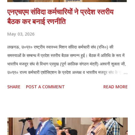
एनएचएम संविदा कर्मचारियों ने प्रदेश स्तरीय
बैठक कर बनाई रणनीति
May 03, 2026
लखनऊ, उ०प्र० राष्ट्रीय स्वास्थ्य मिशन संविदा कर्मचारी संघ (रजि०) की
समस्याओं के सम्बन्ध में प्रदेश स्तरीय बैठक सम्पन्न हुई। बैठक में अतिथि के रूप में
भारतीय मजदूर संघ से विभाग प्रमुख (पूर्ण कालिक संगठन मंत्री) अश्वनी शुक्ला जी,
उ०प्र० राज्य कर्मचारी एशोसिएशन के प्रदेश अध्यक्ष व भारतीय मजदूर संघ के पूर्व
जिला अध्यक्ष लखनऊ हरिशरण मिश्रा जी एवं उनके प्रदेश महामंत्री महेन्द्र कुमार
SHARE
POST A COMMENT
READ MORE
दीक्षित जी की गरिमामयी उपस्थिति रही। बैठक की अध्यक्षता कर रहे एनएचएम संघ के
प्रदेश अध्यक्ष ठा० मयंक प्रताप सिंह ने सभी उपस्थित अतिथियों का स्वागत एवं
अभिनन्दन किया, इस बैठक में प्रदेश के समस्त जनपदों एवं मण्डलों से आये
पदाधिकारियों ने प्रतिभाग किया। प्रदेश अध्यक्ष मयंक प्रताप सिंह ने राष्ट्रीय
स्वास्थ्य मिशन के अन्तर्गत कार्यस्त संविदा कर्मचारियों की गम्भीर समस्याओं का
प्रकाश डालते हुये आगामी समय में कर्मचारियों की मुख्य मांगों में नियमितीकरण/समान