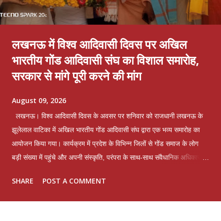
लखनऊ में विश्व आदिवासी दिवस पर अखिल
भारतीय गोंड आदिवासी संघ का विशाल समारोह,
सरकार से मांगे पूरी करने की मांग
August 09, 2026
लखनऊ। विश्व आदिवासी दिवस के अवसर पर शनिवार को राजधानी लखनऊ के
झूलेलाल वाटिका में अखिल भारतीय गोंड आदिवासी संघ द्वारा एक भव्य समारोह का
आयोजन किया गया। कार्यक्रम में प्रदेश के विभिन्न जिलों से गोंड समाज के लोग
बड़ी संख्या में पहुंचे और अपनी संस्कृति, परंपरा के साथ-साथ संवैधानिक अधिकारों
की रक्षा का संकल्प दोहराया। समारोह के दौरान संघ के पदाधिकारियों ने प्रदेश
SHARE
POST A COMMENT
सरकार के नाम एक स्मारक पत्र तैयार कर उसे शासन को प्रेषित करने की घोषणा
की। इस पत्र में गोंड जाति एवं उसकी उपजातियों धुरिया, नायक, ओझा, पठारी और
राजगोंड से जुड़ी लंबे समय से चली आ रही समस्याओं का उल्लेख किया गया है।