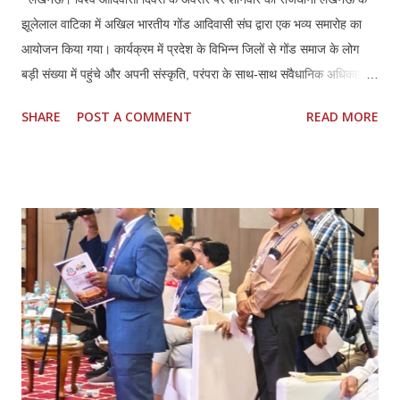
झूलेलाल वाटिका में अखिल भारतीय गोंड आदिवासी संघ द्वारा एक भव्य समारोह का
आयोजन किया गया। कार्यक्रम में प्रदेश के विभिन्न जिलों से गोंड समाज के लोग
बड़ी संख्या में पहुंचे और अपनी संस्कृति, परंपरा के साथ-साथ संवैधानिक अधिकारों
की रक्षा का संकल्प दोहराया। समारोह के दौरान संघ के पदाधिकारियों ने प्रदेश
SHARE
POST A COMMENT
READ MORE
सरकार के नाम एक स्मारक पत्र तैयार कर उसे शासन को प्रेषित करने की घोषणा
की। इस पत्र में गोंड जाति एवं उसकी उपजातियों धुरिया, नायक, ओझा, पठारी और
राजगोंड से जुड़ी लंबे समय से चली आ रही समस्याओं का उल्लेख किया गया है।
वक्ताओं ने कहा कि वर्तमान में प्रदेश के 17 जिलों में गोंड समुदाय को अनुसूचित
जनजाति का दर्जा प्राप्त है, जबकि शेष जिलों में उन्हें अनुसूचित जाति में रखा गया
है। इससे जाति प्रमाण पत्र बनवाने में भारी दिक्कतें आ रही हैं। उन्होंने मांग की कि
इस विसंगति को दूर कर पूरे उत्तर प्रदेश में गोंड एवं उसकी उपजातियों को अनुसूचित
जनजाति की सूची में शामिल किया जाए। साथ ही जिनके पास पहले से प्रमाण पत्र हैं
उन्हें उसी आधार पर और शे...