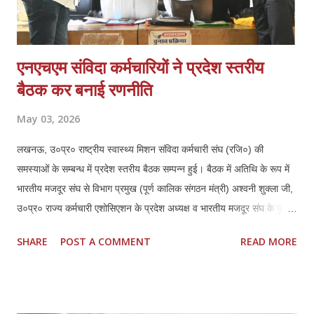
एनएचएम संविदा कर्मचारियों ने प्रदेश स्तरीय
बैठक कर बनाई रणनीति
May 03, 2026
लखनऊ, उ०प्र० राष्ट्रीय स्वास्थ्य मिशन संविदा कर्मचारी संघ (रजि०) की
समस्याओं के सम्बन्ध में प्रदेश स्तरीय बैठक सम्पन्न हुई। बैठक में अतिथि के रूप में
भारतीय मजदूर संघ से विभाग प्रमुख (पूर्ण कालिक संगठन मंत्री) अश्वनी शुक्ला जी,
उ०प्र० राज्य कर्मचारी एशोसिएशन के प्रदेश अध्यक्ष व भारतीय मजदूर संघ के पूर्व
जिला अध्यक्ष लखनऊ हरिशरण मिश्रा जी एवं उनके प्रदेश महामंत्री महेन्द्र कुमार
SHARE
POST A COMMENT
READ MORE
दीक्षित जी की गरिमामयी उपस्थिति रही। बैठक की अध्यक्षता कर रहे एनएचएम संघ के
प्रदेश अध्यक्ष ठा० मयंक प्रताप सिंह ने सभी उपस्थित अतिथियों का स्वागत एवं
अभिनन्दन किया, इस बैठक में प्रदेश के समस्त जनपदों एवं मण्डलों से आये
पदाधिकारियों ने प्रतिभाग किया। प्रदेश अध्यक्ष मयंक प्रताप सिंह ने राष्ट्रीय