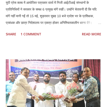
यूपी प्रेस क्लब में आयोजित पत्रकार वार्ता में निजी आईटीआई संस्थानों के
प्रतिनिधियों ने सरकार के समक्ष 6 प्रमुख मांगें रखीं। उन्होंने चेतावनी दी कि यदि
मांगें नहीं मानी गईं तो 15 मई, शुक्रवार सुबह 10 बजे प्रदेश भर के प्रशिक्षक,
प्रबंधक और छात्र निदेशालय पर एकत्र होकर अनिश्चितकालीन धरना देंगे।
प्रतिनिधियों ने कहा कि कौशल विकास में निजी ITI की भूमिका महत्वपूर्ण रही है,
SHARE
1 COMMENT
READ MORE
लेकिन मौजूदा नीतियों से संस्थानों की आर्थिक और प्रशासनिक स्थिति प्रभावित हो
रही है। *प्रमुख मांगें:* 1. *फीस वृद्धि तत्काल लागू हो:* हरियाणा मॉडल के अनुरूप
इसी सत्र से फीस बढ़ाई जाए। बढ़ती संचालन लागत, वेतन और रखरखाव के कारण
पुरानी फीस पर संचालन कठिन है। 2. *निम्स पोर्टल पर नोडल वेरिफिकेशन खत्म
हो:* पैन, आधार, OTP आधारित e-KYC के बाद अतिरिक्त नोडल वेरिफिकेशन
अनावश्यक और शोषणकारी है। 3. *थर्ड शिफ्ट बहाल हो:* दिन में नौकरी करने वाले
हजारों छात्रों को शाम की शिफ्ट न होने से प्रशिक्षण नहीं मिल पा रहा। 4.
*PMKVY 5.0 में भागीदारी मिले:* निजी संस्थानों के पास संसाधन और अनुभवी
स्टाफ होने के बावजूद योजनाओं में भागी...