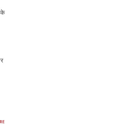
नके
ार
RE