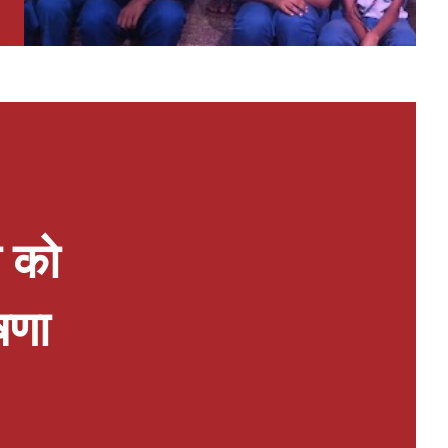
ा को
षणा